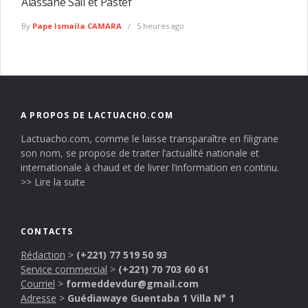
Alassane Sall et Pastef
By
Pape Ismaïla CAMARA
5 heures ago
A PROPOS DE LACTUACHO.COM
Lactuacho.com, comme le laisse transparaître en filigrane
son nom, se propose de traiter l’actualité nationale et
internationale à chaud et de livrer l’information en continu.
>> Lire la suite
CONTACTS
Rédaction
>
(+221) 77 519 50 93
Service commercial
>
(+221) 70 703 60 61
Courriel
>
formeddevdur@gmail.com
Adresse
>
Guédiawaye Guentaba 1 Villa N° 1