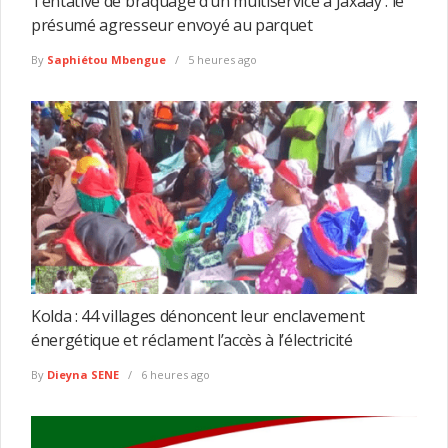
Tentative de braquage d’un multiservice à Jaxaay : le
présumé agresseur envoyé au parquet
By
Saphiétou Mbengue
5 heures ago
Kolda : 44 villages dénoncent leur enclavement
énergétique et réclament l’accès à l’électricité
By
Dieyna SENE
6 heures ago