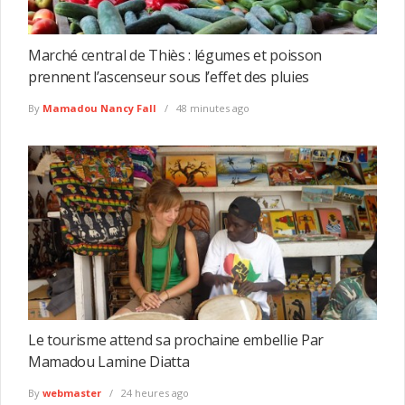
Marché central de Thiès : légumes et poisson
prennent l’ascenseur sous l’effet des pluies
By
Mamadou Nancy Fall
48 minutes ago
Le tourisme attend sa prochaine embellie Par
Mamadou Lamine Diatta
By
webmaster
24 heures ago