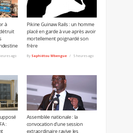
or à
Pikine Guinaw Rails : un homme
détruit
placé en garde à vue après avoir
s
mortellement poignardé son
andestine
frère
heures ago
By
Saphiétou Mbengue
5 heures ago
supposé
Assemblée nationale : la
FA :
convocation d’une session
nt
extraordinaire ravive les