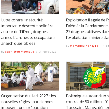
Lutte contre l’insécurité:
Exploitation illégale de l’
importante descente policière
Falémé : la Gendarmerie 
autour de Tilène , drogues,
27 dragues utilisées dan
armes blanches et occupations
l’exploitation minière cl
anarchiques ciblées
By
Mamadou Nancy Fall
5 
By
Saphiétou Mbengue
3 heures ago
Organisation du Hadj 2027 :: les
Polémique autour d’un 
nouvelles règles saoudiennes
contrat de 50 millions FC
imposent une préparation
Toussaint Manga déme