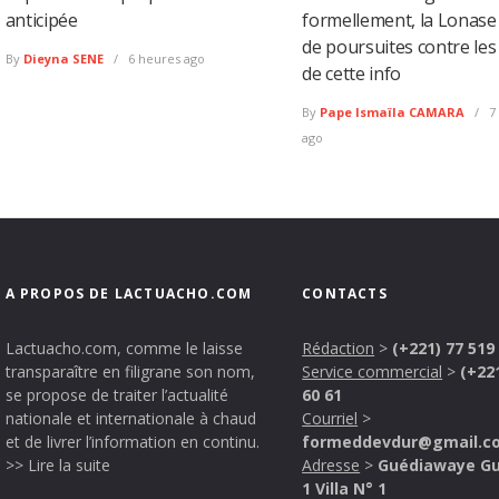
anticipée
formellement, la Lonas
de poursuites contre les
By
Dieyna SENE
6 heures ago
de cette info
By
Pape Ismaïla CAMARA
7
ago
A PROPOS DE LACTUACHO.COM
CONTACTS
Lactuacho.com, comme le laisse
Rédaction
>
(+221) 77 519
transparaître en filigrane son nom,
Service commercial
>
(+22
se propose de traiter l’actualité
60 61
nationale et internationale à chaud
Courriel
>
et de livrer l’information en continu.
formeddevdur@gmail.c
>> Lire la suite
Adresse
>
Guédiawaye G
1 Villa N° 1