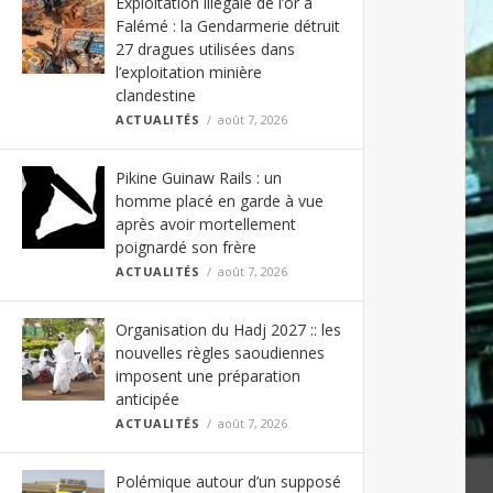
Exploitation illégale de l’or à
Falémé : la Gendarmerie détruit
27 dragues utilisées dans
l’exploitation minière
clandestine
ACTUALITÉS
août 7, 2026
Pikine Guinaw Rails : un
homme placé en garde à vue
après avoir mortellement
poignardé son frère
ACTUALITÉS
août 7, 2026
Organisation du Hadj 2027 :: les
nouvelles règles saoudiennes
imposent une préparation
anticipée
ACTUALITÉS
août 7, 2026
Polémique autour d’un supposé