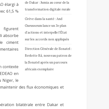
de Dakar : Jumia au cœur de la
O élargi à
transformation digitale rurale
vec 61,5 %
Grève dans la santé : And
Gueusseum lance un 3e plan
figurent
d’actions et interpelle l’État
li absorbe
sur les accords non appliqués
e ciment
imentaires
Direction Générale de Sonatel :
Brelotte Bâ, nouveau patron de
la Sonatel après un parcours
n contexte
africain exemplaire
 CEDEAO en
 Niger, le
maintenir des flux économiques et
ération bilatérale entre Dakar et