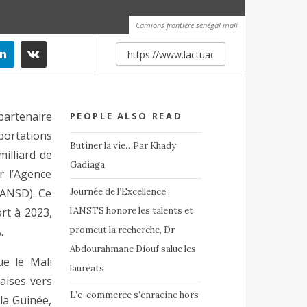
Camions frontière sénégal mali
artenaire
PEOPLE ALSO READ
ortations
Butiner la vie…Par Khady
milliard de
Gadiaga
r l’Agence
(ANSD). Ce
Journée de l’Excellence :
rt à 2023,
l’ANSTS honore les talents et
.
promeut la recherche, Dr
Abdourahmane Diouf salue les
ue le Mali
lauréats
aises vers
L’e-commerce s’enracine hors
la Guinée,