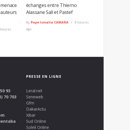
e menace
échanges entre Thierno
 auteurs
Alassane Sall et Pastef
By
Pape Ismaïla CAMARA
8 heures
ago
 heures
PRESSE EN LIGNE
 50 93
Leral.net
1) 70 703
Seneweb
Gfm
DakarActu
om
Xibar
uentaba
Sud Online
Soleil Online