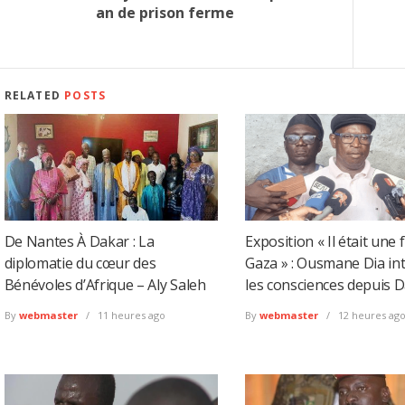
an de prison ferme
RELATED
POSTS
De Nantes À Dakar : La
Exposition « Il était une 
diplomatie du cœur des
Gaza » : Ousmane Dia int
Bénévoles d’Afrique – Aly Saleh
les consciences depuis 
By
webmaster
11 heures ago
By
webmaster
12 heures ag