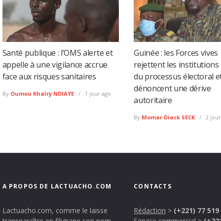
Santé publique : l’OMS alerte et
Guinée : les Forces vives
appelle à une vigilance accrue
rejettent les institutions
face aux risques sanitaires
du processus électoral e
dénoncent une dérive
By
Oumou Khaïry NDIAYE
1 jour ago
autoritaire
By
Momar Diack SECK
2 jour
A PROPOS DE LACTUACHO.COM
CONTACTS
Lactuacho.com, comme le laisse
Rédaction
>
(+221) 77 519
transparaître en filigrane son nom,
Service commercial
>
(+22