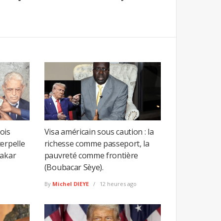
fois
Visa américain sous caution : la
erpelle
richesse comme passeport, la
Dakar
pauvreté comme frontière
(Boubacar Sèye).
o
By
Michel DIEYE
12 heures ago