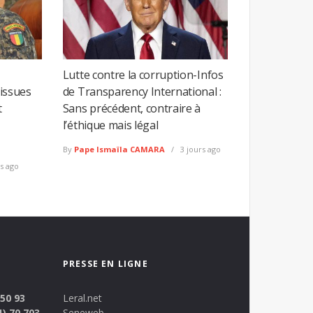
Lutte contre la corruption-Infos
 issues
de Transparency International :
t
Sans précédent, contraire à
l’éthique mais légal
By
Pape Ismaïla CAMARA
3 jours ago
s ago
PRESSE EN LIGNE
 50 93
Leral.net
1) 70 703
Seneweb