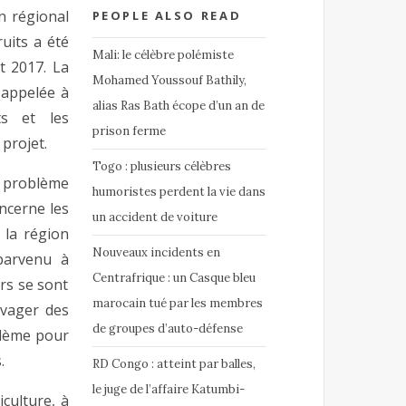
n régional
PEOPLE ALSO READ
uits a été
Mali: le célèbre polémiste
t 2017. La
Mohamed Youssouf Bathily,
 appelée à
alias Ras Bath écope d’un an de
ts et les
prison ferme
projet.
Togo : plusieurs célèbres
u problème
humoristes perdent la vie dans
ncerne les
un accident de voiture
 la région
Nouveaux incidents en
parvenu à
Centrafrique : un Casque bleu
rs se sont
marocain tué par les membres
avager des
de groupes d’auto-défense
oblème pour
.
RD Congo : atteint par balles,
le juge de l’affaire Katumbi-
culture, à