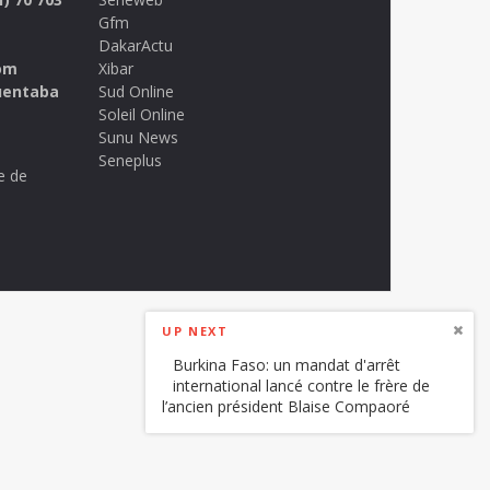
Gfm
DakarActu
om
Xibar
uentaba
Sud Online
Soleil Online
Sunu News
Seneplus
e de
UP NEXT
Burkina Faso: un mandat d'arrêt
international lancé contre le frère de
l’ancien président Blaise Compaoré