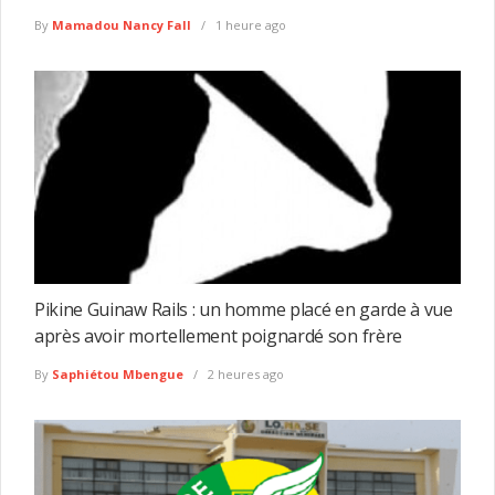
By
Mamadou Nancy Fall
1 heure ago
Pikine Guinaw Rails : un homme placé en garde à vue
après avoir mortellement poignardé son frère
By
Saphiétou Mbengue
2 heures ago