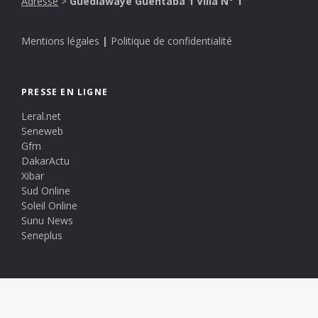
Adresse
>
Guédiawaye Guentaba 1 Villa N° 1
Mentions légales
|
Politique de confidentialité
PRESSE EN LIGNE
Leral.net
Seneweb
Gfm
DakarActu
Xibar
Sud Online
Soleil Online
Sunu News
Seneplus