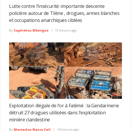
Lutte contre l’insécurité: importante descente
policière autour de Tilène , drogues, armes blanches
et occupations anarchiques ciblées
By
Saphiétou Mbengue
13 heures ago
Exploitation illégale de l’or à Falémé : la Gendarmerie
détruit 27 dragues utilisées dans l’exploitation
minière clandestine
By
Mamadou Nancy Fall
14 heures ago