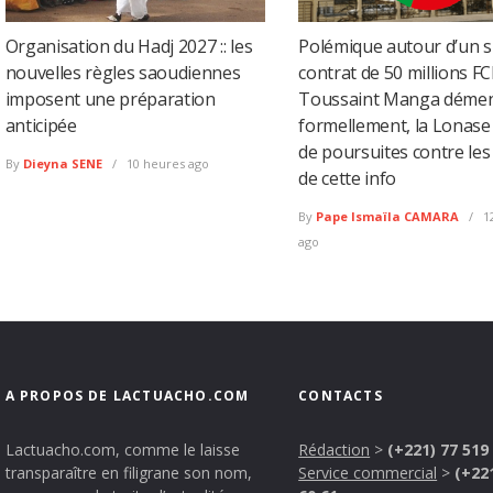
Organisation du Hadj 2027 :: les
Polémique autour d’un 
nouvelles règles saoudiennes
contrat de 50 millions FC
imposent une préparation
Toussaint Manga déme
anticipée
formellement, la Lonas
de poursuites contre les
By
Dieyna SENE
10 heures ago
de cette info
By
Pape Ismaïla CAMARA
1
ago
A PROPOS DE LACTUACHO.COM
CONTACTS
Lactuacho.com, comme le laisse
Rédaction
>
(+221) 77 519
transparaître en filigrane son nom,
Service commercial
>
(+22