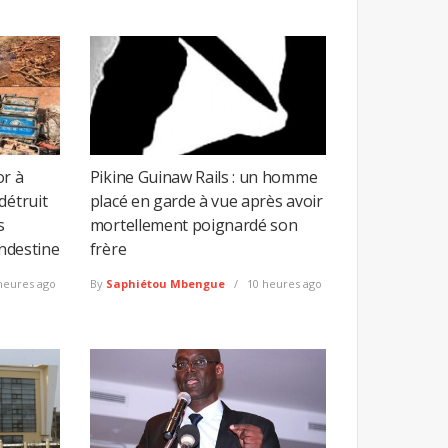
or à
Pikine Guinaw Rails : un homme
détruit
placé en garde à vue après avoir
s
mortellement poignardé son
andestine
frère
heures ago
By
Saphiétou Mbengue
10 heures ago