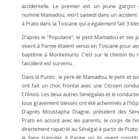
accidentelle. Le premier est un jeune garçon 
nommé Mamadou, mort samedi dans un accident d
à Prato dans la Toscane qui a également fait 3 bl
D’après le ‘’Populaire’’, le petit Mamadou et ses 
vivent à Parme étaient venus en Toscane pour ass
baptême à Montemurlo. C’est sur le chemin du 
l’accident est survenu.
Dans la Punto : le père de Mamadou, le petit et son
ont fait un choc frontal avec une Citroen condu
Chinois. Les deux autres Sénégalais et le conducte
tous gravement blessés ont été acheminés à l’hôpi
D’après Moustapha Diagne, président des Séné
Prato en accord avec les parents, le corps de l’e
directement rapatrié au Sénégal à partir de Prato
le faire transiter à Parme où ils vivent constit