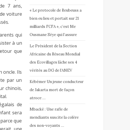
de 7 ans,
« Le protocole de Reubeuss a
e voiture
bien eu lieu et portait sur 21
essés.
milliards FCFA », c’est Me
parents qui
Ousmane Sèye qui l’assure
ister à un
Le Président de la Section
retour que
Africaine du Réseau Mondial
des Ecovillages lâche ses 4
vérités au DG de l’ANEV
 oncle. Ils
ite par un
Kébémer Un jeune conducteur
ur chinois,
de Jakarta mort de façon
tal.
atroce …
galais de
Mbacké : Une rafle de
nfant sera
mendiants suscite la colère
 parce que
des non-voyants …
uerait une