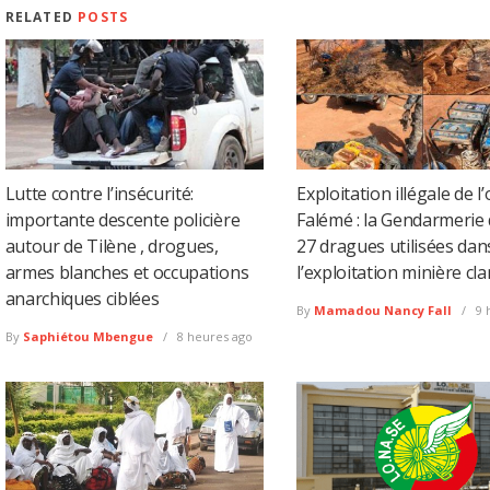
RELATED
POSTS
Lutte contre l’insécurité:
Exploitation illégale de l’
importante descente policière
Falémé : la Gendarmerie 
autour de Tilène , drogues,
27 dragues utilisées dan
armes blanches et occupations
l’exploitation minière cl
anarchiques ciblées
By
Mamadou Nancy Fall
9 
By
Saphiétou Mbengue
8 heures ago