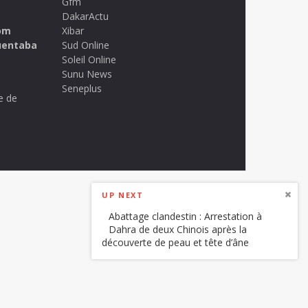
Gfm
DakarActu
om
Xibar
uentaba
Sud Online
Soleil Online
Sunu News
Seneplus
e de
UP NEXT
Abattage clandestin : Arrestation à
Dahra de deux Chinois après la
découverte de peau et tête d’âne