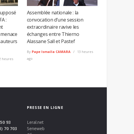
supposé
Assemblée nationale : la
FA :
convocation d’une session
nt
extraordinaire ravive les
e menace
échanges entre Thierno
 auteurs
Alassane Sall et Pastef
By
Pape Ismaïla CAMARA
13 heures
ago
2 heures
PRESSE EN LIGNE
 50 93
Leral.net
1) 70 703
Seneweb