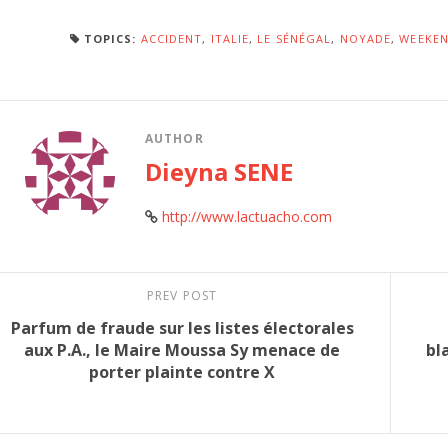
TOPICS:
ACCIDENT
,
ITALIE
,
LE SÉNÉGAL
,
NOYADE
,
WEEKEN
AUTHOR
Dieyna SENE
http://www.lactuacho.com
PREV POST
Parfum de fraude sur les listes électorales
aux P.A., le Maire Moussa Sy menace de
bl
porter plainte contre X