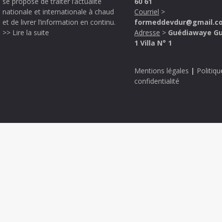
se propose de traiter l’actualité
60 61
nationale et internationale à chaud
Courriel
>
et de livrer l’information en continu.
formeddevdur@gmail.c
>> Lire la suite
Adresse
>
Guédiawaye G
1 Villa N° 1
Mentions légales
|
Politiqu
confidentialité