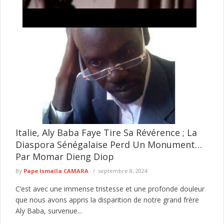
axaay :
Kolda : 44 villages dénoncent leur enclavement
énergétique et réclament l’accès à l’électricité
é le
Le cri de détresse des populations de plusieurs villages situés
 une
sur l’axe Saré Moussa Ndourou–Saré Mori, dans le
département de ...
lire plus
Italie, Aly Baba Faye Tire Sa Révérence ; La
Diaspora Sénégalaise Perd Un Monument…
Par Momar Dieng Diop
By
Pape Ismaïla CAMARA
septembre 8, 2024
C’est avec une immense tristesse et une profonde douleur
que nous avons appris la disparition de notre grand frère
Aly Baba, survenue...