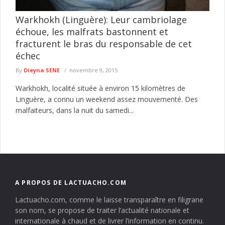
Warkhokh (Linguère): Leur cambriolage
échoue, les malfrats bastonnent et
fracturent le bras du responsable de cet
échec
By
Dieyna SENE
novembre 9, 2015
Warkhokh, localité située à environ 15 kilomètres de
Linguère, a connu un weekend assez mouvementé. Des
malfaiteurs, dans la nuit du samedi...
A PROPOS DE LACTUACHO.COM
Lactuacho.com, comme le laisse transparaître en filigrane
son nom, se propose de traiter l’actualité nationale et
internationale à chaud et de livrer l’information en continu.