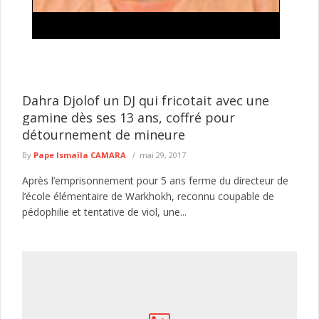
une
Législatives anticipées : Aminata Touré affich
ou
l’ambition d’une majorité parlementaire
ationale de
Le camp présidentiel affiche clairement ses ambitions en
milées (DNLT)
perspective d’éventuelles élections législatives anticipées
Aminata Touré estime que l’objectif sera de ...
lire plus
Dahra Djolof un DJ qui fricotait avec une
gamine dès ses 13 ans, coffré pour
détournement de mineure
By
Pape Ismaïla CAMARA
mai 29, 2017
Après l’emprisonnement pour 5 ans ferme du directeur de
l’école élémentaire de Warkhokh, reconnu coupable de
pédophilie et tentative de viol, une...