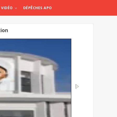
VIDÉO
DÉPÊCHES APO
tion