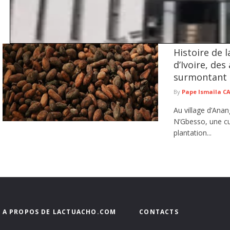
Histoire de 
Tivaouane : prêt à accueillir ses premiers patients , le nouvel 
officiellement ses portes le 10 août
d’Ivoire, des
Le Centre hospitalier national Seydi El Hadji Malick Sy de Tivaouane entamera o
surmontant l
août ...
lire plus
By
Pape Ismaïla 
Au village d’Anan
N’Gbesso, une cu
plantation...
A PROPOS DE LACTUACHO.COM
CONTACTS