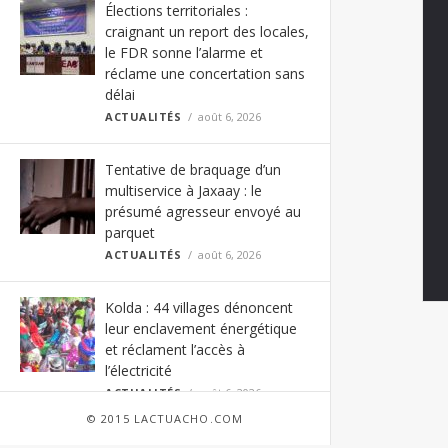
Élections territoriales :
craignant un report des locales,
le FDR sonne l’alarme et
réclame une concertation sans
délai
ACTUALITÉS
août 6, 2026
Tentative de braquage d’un
multiservice à Jaxaay : le
présumé agresseur envoyé au
parquet
ACTUALITÉS
août 6, 2026
Kolda : 44 villages dénoncent
leur enclavement énergétique
et réclament l’accès à
l’électricité
ACTUALITÉS
août 6, 2026
© 2015 LACTUACHO.COM