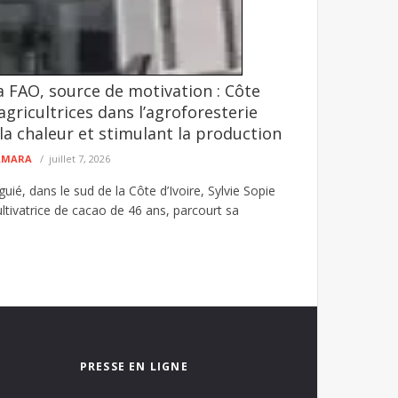
la FAO, source de motivation : Côte
hôpital Seydi El Hadji Malick Sy ouvre
 agricultrices dans l’agroforesterie
fficiellement ses activités médicales le lundi 10
a chaleur et stimulant la production
CAMARA
juillet 7, 2026
guié, dans le sud de la Côte d’Ivoire, Sylvie Sopie
ltivatrice de cacao de 46 ans, parcourt sa
PRESSE EN LIGNE