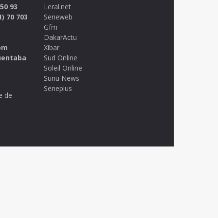
 50 93
Leral.net
1) 70 703
Seneweb
Gfm
DakarActu
om
Xibar
uentaba
Sud Online
Soleil Online
Sunu News
Seneplus
e de