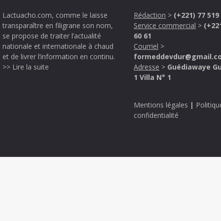
Lactuacho.com, comme le laisse
Rédaction
>
(+221) 77 519
transparaître en filigrane son nom,
Service commercial
>
(+22
se propose de traiter l’actualité
60 61
nationale et internationale à chaud
Courriel
>
et de livrer l’information en continu.
formeddevdur@gmail.c
>> Lire la suite
Adresse
>
Guédiawaye G
1 Villa N° 1
Mentions légales
|
Politiqu
confidentialité