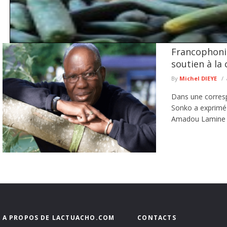
Francophoni
Marché central de Thiès : légumes et poisson prennent l’ascen
soutien à la
Au marché central de Thiès, l’hivernage se fait sentir jusque dans les porte-mo
nombreux ...
lire plus
By
Michel DIEYE
Dans une corresp
Sonko a exprimé 
Amadou Lamine Sa
A PROPOS DE LACTUACHO.COM
CONTACTS