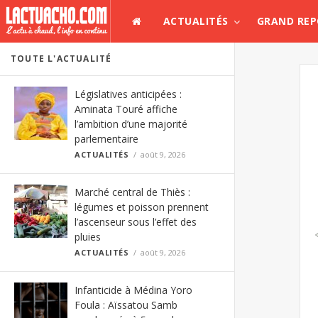
ACTUALITÉS
GRAND RE
TOUTE L'ACTUALITÉ
Législatives anticipées :
Aminata Touré affiche
l’ambition d’une majorité
parlementaire
ACTUALITÉS
août 9, 2026
Marché central de Thiès :
légumes et poisson prennent
l’ascenseur sous l’effet des
pluies
ACTUALITÉS
août 9, 2026
Infanticide à Médina Yoro
Foula : Aïssatou Samb