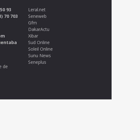
 50 93
Leral.net
1) 70 703
Seneweb
Gfm
DakarActu
om
Xibar
uentaba
Sud Online
Soleil Online
Sunu News
Seneplus
e de