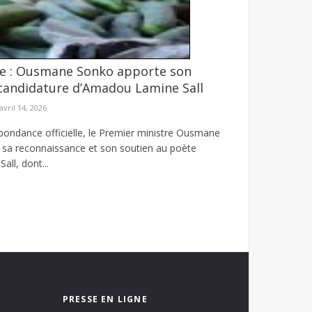
e : Ousmane Sonko apporte son
seur sous l’effet des pluies
 candidature d’Amadou Lamine Sall
nnaie. Depuis plusieurs semaines, les prix de
avril 14, 2026
ondance officielle, le Premier ministre Ousmane
sa reconnaissance et son soutien au poète
ll, dont...
PRESSE EN LIGNE