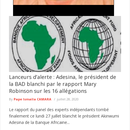
Traite de personnes et proxénétisme : une
suspecte déférée au parquet à Kédougou
L’Antenne régionale de Kédougou de la Division nationale de
lutte contre le trafic de migrants et pratiques assimilées (DNLT)
a ...
lire plus
Lanceurs d’alerte : Adesina, le président de
la BAD blanchi par le rapport Mary
Robinson sur les 16 allégations
By
Pape Ismaïla CAMARA
juillet 28, 2020
Le rapport du panel des experts indépendants tombé
finalement ce lundi 27 juillet blanchit le président Akinwumi
Adesina de la Banque Africaine...