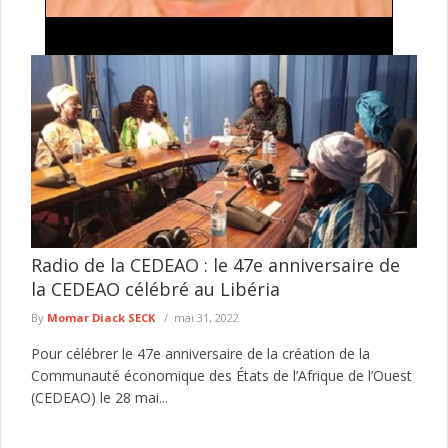
Traite de personnes et proxénétisme : une
suspecte déférée au parquet à Kédougou
L’Antenne régionale de Kédougou de la Division nationale de
lutte contre le trafic de migrants et pratiques assimilées (DNLT)
a ...
lire plus
Radio de la CEDEAO : le 47e anniversaire de
la CEDEAO célébré au Libéria
By
Momar Diack SECK
mai 31, 2022
Pour célébrer le 47e anniversaire de la création de la
Communauté économique des États de l’Afrique de l’Ouest
(CEDEAO) le 28 mai...