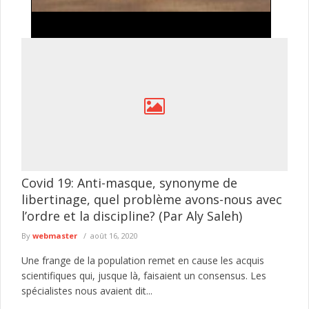
Organisation du Hadj 2027 :: les nouvelles règles
saoudiennes imposent une préparation anticipée
Les autorités saoudiennes ont engagé une profonde réforme de
l'organisation du Hadj 2027, obligeant désormais les différents
acteurs du pèlerinage ...
lire plus
Covid 19: Anti-masque, synonyme de
libertinage, quel problème avons-nous avec
l’ordre et la discipline? (Par Aly Saleh)
By
webmaster
août 16, 2020
Une frange de la population remet en cause les acquis
scientifiques qui, jusque là, faisaient un consensus. Les
spécialistes nous avaient dit...