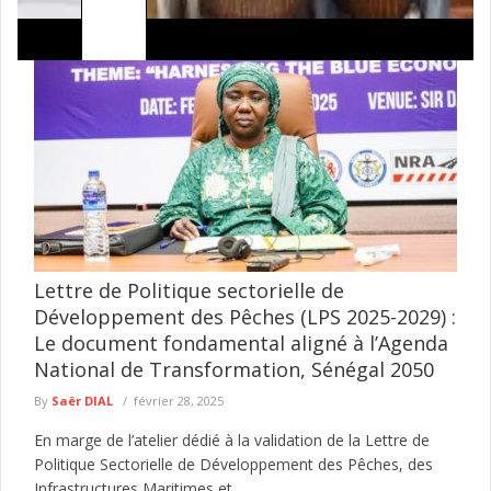
Le tourisme attend sa prochaine embellie Par
Mamadou Lamine Diatta
La Chronique De MLD -Alpha Thiam le nouveau patron de la
culture, de l'artisanat et du tourisme a clairement hérité ...
lire plus
Lettre de Politique sectorielle de
Développement des Pêches (LPS 2025-2029) :
Le document fondamental aligné à l’Agenda
National de Transformation, Sénégal 2050
By
Saër DIAL
février 28, 2025
En marge de l’atelier dédié à la validation de la Lettre de
Politique Sectorielle de Développement des Pêches, des
Infrastructures Maritimes et...