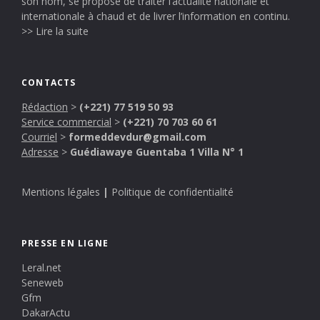
son nom, se propose de traiter l’actualité nationale et
internationale à chaud et de livrer l’information en continu.
>> Lire la suite
CONTACTS
Rédaction
>
(+221) 77 519 50 93
Service commercial
>
(+221) 70 703 60 61
Courriel
>
formeddevdur@gmail.com
Adresse
>
Guédiawaye Guentaba 1 Villa N° 1
Mentions légales
|
Politique de confidentialité
PRESSE EN LIGNE
Leral.net
Seneweb
Gfm
DakarActu