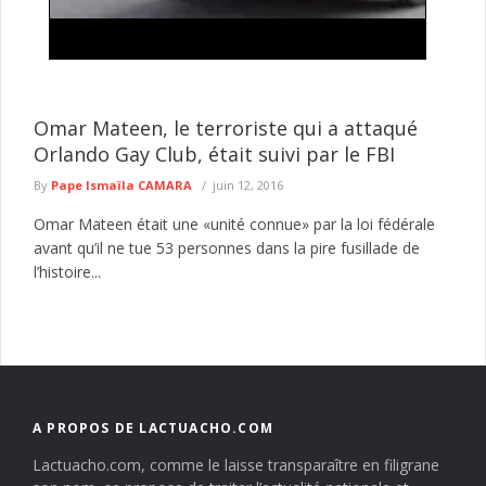
Lutte contre l'insécurité: importante descente
policière autour de Tilène , drogues, armes
blanches et occupations anarchiques ciblées
Le Commissariat d'arrondissement de la Médina a mené, le 4
Omar Mateen, le terroriste qui a attaqué
août 2026, une vaste opération de sécurisation dans plusieurs
Orlando Gay Club, était suivi par le FBI
secteurs ...
lire plus
By
Pape Ismaïla CAMARA
juin 12, 2016
Omar Mateen était une «unité connue» par la loi fédérale
avant qu’il ne tue 53 personnes dans la pire fusillade de
l’histoire...
A PROPOS DE LACTUACHO.COM
Lactuacho.com, comme le laisse transparaître en filigrane