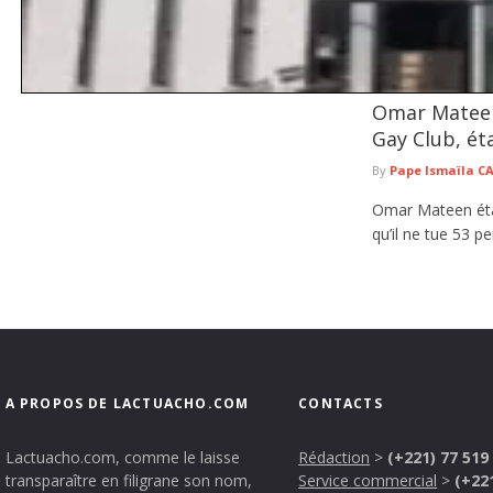
Omar Mateen,
Tivaouane : prêt à accueillir ses premiers patients , le nouvel 
officiellement ses portes le 10 août
Gay Club, éta
Le Centre hospitalier national Seydi El Hadji Malick Sy de Tivaouane entamera o
By
Pape Ismaïla 
août ...
lire plus
Omar Mateen étai
qu’il ne tue 53 pe
A PROPOS DE LACTUACHO.COM
CONTACTS
Lactuacho.com, comme le laisse
Rédaction
>
(+221) 77 519
transparaître en filigrane son nom,
Service commercial
>
(+22