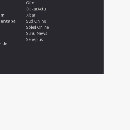
Gfm
DakarActu
om
Xibar
uentaba
Sud Online
Soleil Online
Sunu News
Seneplus
e de