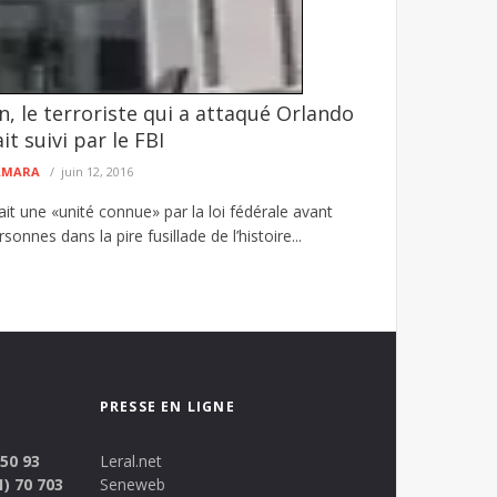
 le terroriste qui a attaqué Orlando
hôpital Seydi El Hadji Malick Sy ouvre
it suivi par le FBI
fficiellement ses activités médicales le lundi 10
CAMARA
juin 12, 2016
t une «unité connue» par la loi fédérale avant
rsonnes dans la pire fusillade de l’histoire...
PRESSE EN LIGNE
 50 93
Leral.net
1) 70 703
Seneweb