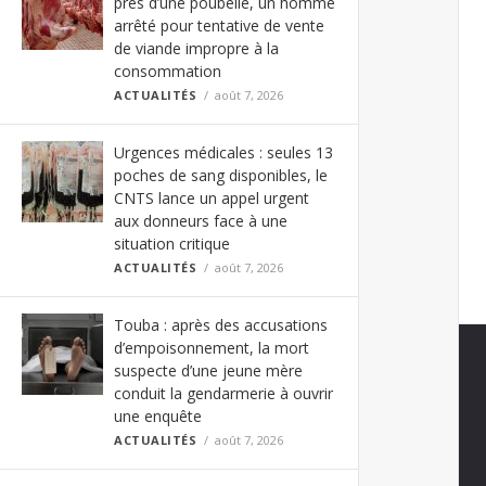
près d’une poubelle, un homme
arrêté pour tentative de vente
de viande impropre à la
consommation
ACTUALITÉS
août 7, 2026
Urgences médicales : seules 13
poches de sang disponibles, le
CNTS lance un appel urgent
aux donneurs face à une
situation critique
ACTUALITÉS
août 7, 2026
Touba : après des accusations
d’empoisonnement, la mort
suspecte d’une jeune mère
conduit la gendarmerie à ouvrir
une enquête
ACTUALITÉS
août 7, 2026