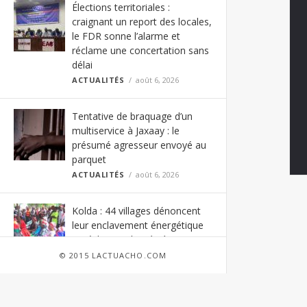
Élections territoriales :
craignant un report des locales,
le FDR sonne l’alarme et
réclame une concertation sans
délai
ACTUALITÉS
août 6, 2026
Tentative de braquage d’un
multiservice à Jaxaay : le
présumé agresseur envoyé au
parquet
ACTUALITÉS
août 6, 2026
Kolda : 44 villages dénoncent
leur enclavement énergétique
et réclament l’accès à
l’électricité
© 2015 LACTUACHO.COM
ACTUALITÉS
août 6, 2026