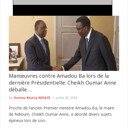
lage à Thiapong : Gallo Ka assène un
Golf Sud : un
 machette à un policier
dans une affa
présumé
vention de police contre des présumés cambrioleurs a
Le Commissariat 
dans la nuit du 4 au 5 août au quartier ...
lire plus
deux personnes d
d’une ...
lire plu
Manœuvres contre Amadou Ba lors de la
dernière Présidentielle: Cheikh Oumar Anne
déballe….
By
Oumou Khaïry NDIAYE
juillet 20, 2024
Proche de l’ancien Premier ministre Amadou Ba, le maire
de Ndioum, Cheikh Oumar Anne, a abordé divers sujets
épineux lors de son...