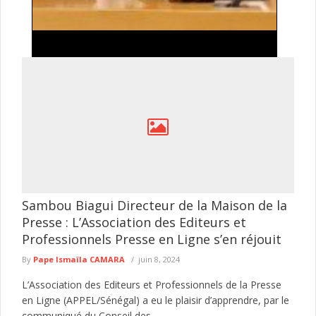
Processus de révision constitutionnelle au Ghana
: Leçons pour les autres pays africains Par Paul
Ejime
Les changements de gouvernement anticonstitutionnels ont
gravement affecté la démocratie participative en Afrique,
entraînant notamment une résurgence des régimes militaires, ...
lire plus
Sambou Biagui Directeur de la Maison de la
Presse : L’Association des Editeurs et
Professionnels Presse en Ligne s’en réjouit
By
Pape Ismaïla CAMARA
juin 8, 2024
L’Association des Editeurs et Professionnels de la Presse
en Ligne (APPEL/Sénégal) a eu le plaisir d’apprendre, par le
communiqué du Conseil des...