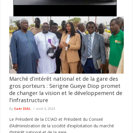
Lutte contre l'insécurité: importante descente
policière autour de Tilène , drogues, armes
blanches et occupations anarchiques ciblées
Le Commissariat d'arrondissement de la Médina a mené, le 4
août 2026, une vaste opération de sécurisation dans plusieurs
secteurs ...
lire plus
Marché d’intérêt national et de la gare des
gros porteurs : Serigne Gueye Diop promet
de changer la vision et le développement de
l’infrastructure
By
Saër DIAL
août 6, 2024
Le Président de la CCIAD et Président du Conseil
d’Administration de la société d’exploitation du marché
d’intérêt national et de la gare...