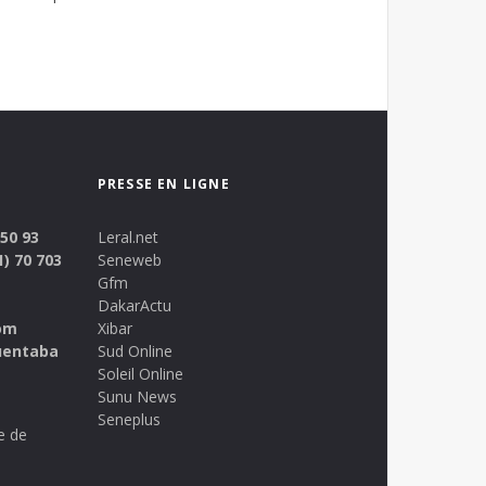
PRESSE EN LIGNE
 50 93
Leral.net
1) 70 703
Seneweb
Gfm
DakarActu
om
Xibar
uentaba
Sud Online
Soleil Online
Sunu News
Seneplus
e de