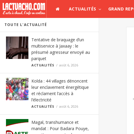
ACTUALITÉS
GRAND RE
TOUTE L'ACTUALITÉ
Tentative de braquage d’un
multiservice à Jaxaay : le
présumé agresseur envoyé au
parquet
ACTUALITÉS
août 6, 2026
Kolda : 44 villages dénoncent
leur enclavement énergétique
et réclament l’accès à
l’électricité
ACTUALITÉS
août 6, 2026
Magal, transhumance et
mandat : Pour Badara Pouye,