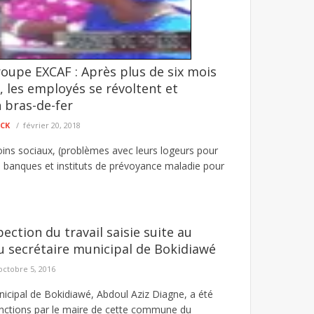
roupe EXCAF : Après plus de six mois
éclament l’accès à l’électricité
, les employés se révoltent et
é Moussa Ndourou–Saré Mori, dans le département
 bras-de-fer
ECK
février 20, 2018
oins sociaux, (problèmes avec leurs logeurs pour
es banques et instituts de prévoyance maladie pour
ection du travail saisie suite au
 secrétaire municipal de Bokidiawé
octobre 5, 2016
nicipal de Bokidiawé, Abdoul Aziz Diagne, a été
nctions par le maire de cette commune du