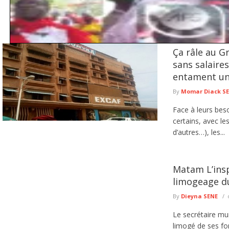
Ça râle au G
Kolda : 44 villages dénoncent leur enclavement énergétique et r
sans salaires
Le cri de détresse des populations de plusieurs villages situés sur l’axe Sar
entament un
de ...
lire plus
By
Momar Diack S
Face à leurs bes
certains, avec l
d’autres…), les...
Matam L’insp
limogeage du
By
Dieyna SENE
Le secrétaire mu
limogé de ses fo