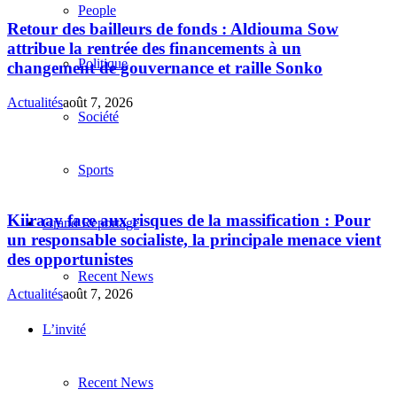
People
Retour des bailleurs de fonds : Aldiouma Sow
attribue la rentrée des financements à un
Politique
changement de gouvernance et raille Sonko
Actualités
août 7, 2026
Société
Sports
Kiiraay face aux risques de la massification : Pour
Grand Reportage
un responsable socialiste, la principale menace vient
des opportunistes
Recent News
Actualités
août 7, 2026
L’invité
Recent News