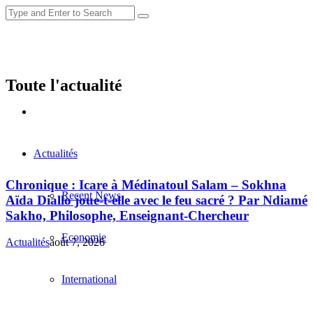
Toute l'actualité
Actualités
Chronique : Icare à Médinatoul Salam – Sokhna
Recent News
Aïda Diallo joue-t-elle avec le feu sacré ? Par Ndiamé
Sakho, Philosophe, Enseignant-Chercheur
Economie
Actualités
août 7, 2026
International