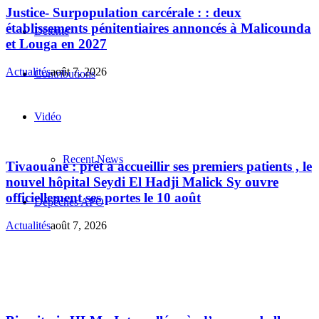
Justice- Surpopulation carcérale : : deux
établissements pénitentiaires annoncés à Malicounda
Détente
et Louga en 2027
Actualités
août 7, 2026
Contributions
Vidéo
Recent News
Tivaouane : prêt à accueillir ses premiers patients , le
nouvel hôpital Seydi El Hadji Malick Sy ouvre
officiellement ses portes le 10 août
Dépêches APO
Actualités
août 7, 2026