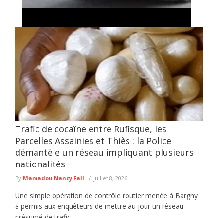
Lutte contre l'insécurité: importante descente
policière autour de Tilène , drogues, armes
blanches et occupations anarchiques ciblées
Le Commissariat d'arrondissement de la Médina a mené, le 4
août 2026, une vaste opération de sécurisation dans plusieurs
secteurs ...
lire plus
Trafic de cocaïne entre Rufisque, les
Parcelles Assainies et Thiès : la Police
démantèle un réseau impliquant plusieurs
nationalités
By
Mamadou Nancy Fall
juillet 8, 2026
Une simple opération de contrôle routier menée à Bargny
a permis aux enquêteurs de mettre au jour un réseau
présumé de trafic...