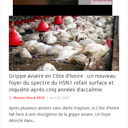
Élections locales : Dr Seydi Mansour Seck met en
garde contre un dépassement du mandat des
maires
Le débat sur la date des prochaines élections locales se
poursuit au Sénégal. Dans une contribution consacrée au
respect de ...
lire plus
Grippe aviaire en Côte d’Ivoire : un nouveau
foyer du spectre du H5N1 refait surface et
inquiète après cinq années d’accalmie
By
Momar Diack SECK
avril 20, 2026
Après plusieurs années sans alerte majeure, la Côte d’Ivoire
fait face à une résurgence de la grippe aviaire. Un foyer
détecté dans...