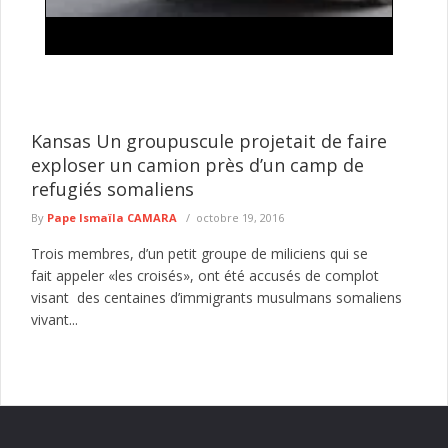
Lutte contre l'insécurité: importante descente
policière autour de Tilène , drogues, armes
blanches et occupations anarchiques ciblées
Le Commissariat d'arrondissement de la Médina a mené, le 4
août 2026, une vaste opération de sécurisation dans plusieurs
Kansas Un groupuscule projetait de faire
secteurs ...
lire plus
exploser un camion près d’un camp de
refugiés somaliens
By
Pape Ismaïla CAMARA
octobre 19, 2016
Trois membres, d’un petit groupe de miliciens qui se
fait appeler «les croisés», ont été accusés de complot
visant des centaines d’immigrants musulmans somaliens
vivant...