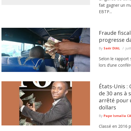
fait gagner un ma
EBTP...
Fraude fiscal
progresse da
By
Saër DIAL
juil
Selon le rapport 
lors d’une confére
États-Unis :
de 30 ans à 
arrêté pour 
dollars
By
Pape Ismaïla 
Classé en 2016 p