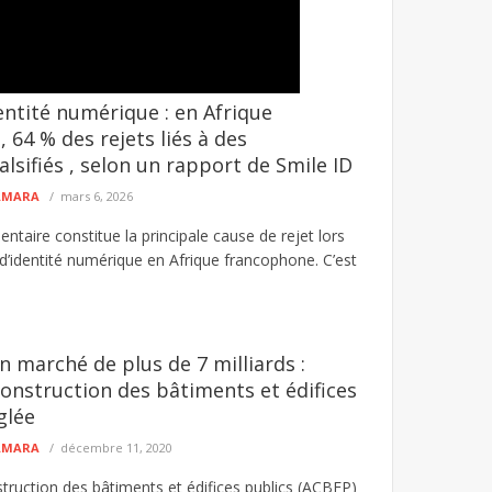
dentité numérique : en Afrique
 poignardé son frère
Organisation du Hadj 2027 :: les nouve
 64 % des rejets liés à des
lement blessé son frère au
Les autorités saoudiennes ont engagé une profond
lsifiés , selon un rapport de Smile ID
acteurs du pèlerinage ...
lire plus
CAMARA
mars 6, 2026
taire constitue la principale cause de rejet lors
 d’identité numérique en Afrique francophone. C’est
n marché de plus de 7 milliards :
construction des bâtiments et édifices
glée
CAMARA
décembre 11, 2020
truction des bâtiments et édifices publics (ACBEP)