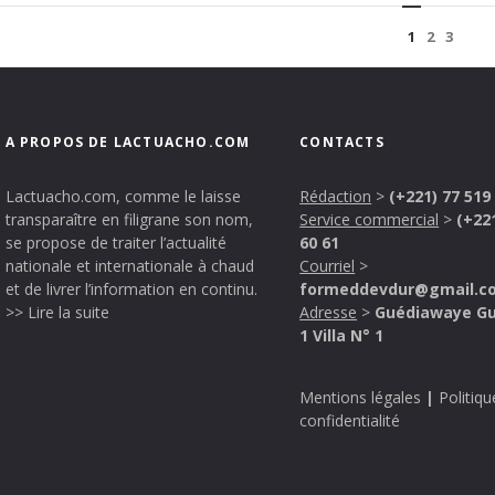
1
2
3
A PROPOS DE LACTUACHO.COM
CONTACTS
Lactuacho.com, comme le laisse
Rédaction
>
(+221) 77 519
transparaître en filigrane son nom,
Service commercial
>
(+22
se propose de traiter l’actualité
60 61
nationale et internationale à chaud
Courriel
>
et de livrer l’information en continu.
formeddevdur@gmail.c
>> Lire la suite
Adresse
>
Guédiawaye G
1 Villa N° 1
Mentions légales
|
Politiqu
confidentialité