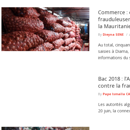
Commerce : 
frauduleusem
la Mauritani
By
Dieyna SENE
Au total, cinqua
saisies à Diama, 
informations du s
Bac 2018 : l’
contre la fr
By
Pape Ismaïla 
Les autorités al
20 juin, la conne