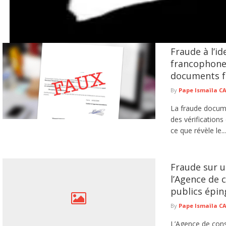
Fraude à l’i
 Rails : un homme placé en garde à vue après avoir mortellement
francophone,
d'arrondissement de Guinaw Rails a interpellé un homme soupçonné d'avoir mortel
documents fa
te ...
lire plus
By
Pape Ismaïla 
La fraude documen
des vérifications
ce que révèle le...
Fraude sur u
l’Agence de 
publics épin
By
Pape Ismaïla 
L’Agence de cons