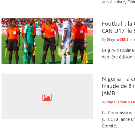
ans à suivre, Obi
Football : la
CAN U17, le 
By
Dieyna SENE
Le jury disciplina
dernière édition
Nigeria : la
fraude de 8 m
JAMB
By
Pape Ismaïla 
La Commission co
(EFCC) a lancé u
Comité...