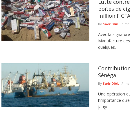
Lutte contre 
boîtes de ci
million F CF
By
Saër DIAL
mai
Avec la signature
Manufacture des t
quelques...
Contribution
Sénégal
By
Saër DIAL
mar
Une opération qui
l’importance qu’el
jauge...