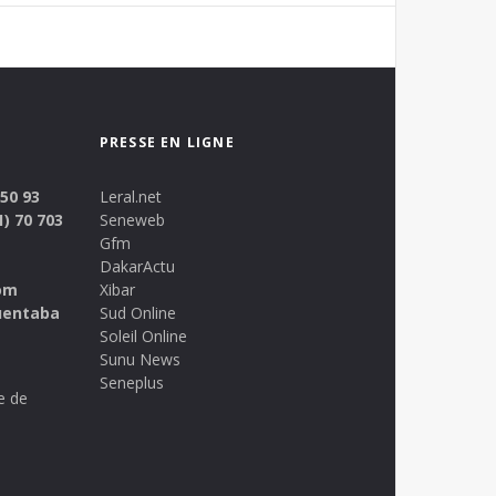
PRESSE EN LIGNE
 50 93
Leral.net
1) 70 703
Seneweb
Gfm
DakarActu
om
Xibar
uentaba
Sud Online
Soleil Online
Sunu News
Seneplus
e de