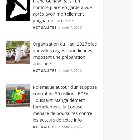
Pikine Guinaw Rails : un
homme placé en garde à vue
après avoir mortellement
poignardé son frère
ACTUALITÉS
août 7, 2026
Pikine Guinaw
Le Commissariat 
Organisation du Hadj 2027 :: les
cours d'une violen
nouvelles règles saoudiennes
imposent une préparation
anticipée
ACTUALITÉS
août 7, 2026
Polémique autour d’un supposé
contrat de 50 millions FCFA :
Toussaint Manga dément
formellement, la Lonase
menace de poursuites contre
les auteurs de cette info
ACTUALITÉS
août 7, 2026