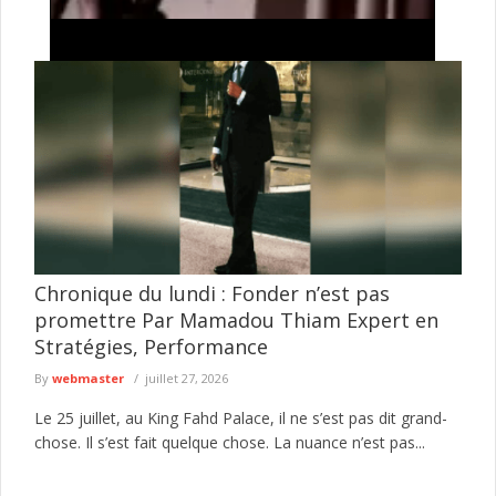
Tentative de braquage d’un multiservice à Jaxaay :
le présumé agresseur envoyé au parquet
Le Commissariat d’arrondissement de Jaxaay a annoncé le
défèrement au parquet d’un individu mis en cause dans une
affaire de ...
lire plus
Chronique du lundi : Fonder n’est pas
promettre Par Mamadou Thiam Expert en
Stratégies, Performance
By
webmaster
juillet 27, 2026
Le 25 juillet, au King Fahd Palace, il ne s’est pas dit grand-
chose. Il s’est fait quelque chose. La nuance n’est pas...