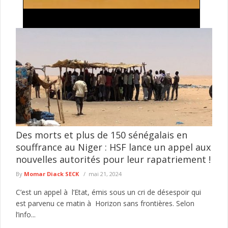
Processus de révision constitutionnelle au Ghana
: Leçons pour les autres pays africains Par Paul
Ejime
Les changements de gouvernement anticonstitutionnels ont
gravement affecté la démocratie participative en Afrique,
entraînant notamment une résurgence des régimes militaires, ...
lire plus
Des morts et plus de 150 sénégalais en
souffrance au Niger : HSF lance un appel aux
nouvelles autorités pour leur rapatriement !
By
Momar Diack SECK
mai 21, 2024
C’est un appel à l’Etat, émis sous un cri de désespoir qui
est parvenu ce matin à Horizon sans frontières. Selon
l’info...