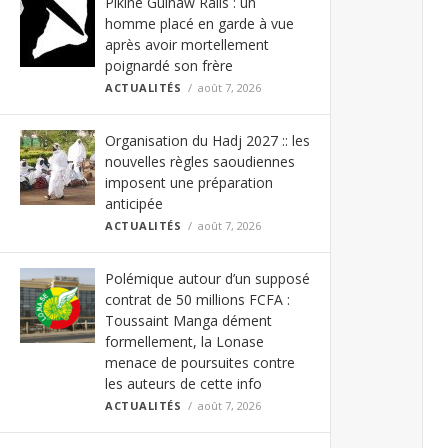
Pikine Guinaw Rails : un
homme placé en garde à vue
après avoir mortellement
poignardé son frère
ACTUALITÉS
août 7, 2026
Organisation du Hadj 2027 :: les
nouvelles règles saoudiennes
imposent une préparation
anticipée
ACTUALITÉS
août 7, 2026
Polémique autour d’un supposé
contrat de 50 millions FCFA :
Toussaint Manga dément
formellement, la Lonase
menace de poursuites contre
les auteurs de cette info
ACTUALITÉS
août 7, 2026