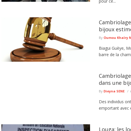
pour ce...
Cambriolage 
bijoux estim
By
Oumou Khaïry 
Biagui Guèye, Mou
barre de la chamb
Cambriolage 
dans une bij
By
Dieyna SENE
Des individus on
emportant avec eu
Louga: les l