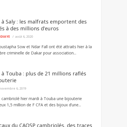
à Saly : les malfrats emportent des
és à des millions d’euros
NDIAYE
août 6, 2020
stapha Sow et Ndar Fall ont été attraits hier à la
re criminelle de Dakar pour association...
à Touba : plus de 21 millions raflés
outerie
novembre 6, 2019
t cambriolé hier mardi à Touba une bijouterie
x 1,5 million de F CFA et des bijoux d’une...
ocaux du CAOSP cambriolés, des traces