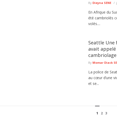
By
Dieyna SENE
En Afrique du Sud
été cambriolés c
volés....
Seattle Une 
avait appelé
cambriolage
By
Momar Diack S
La police de Seat
au cœur d’une vi
et se...
1
2
3