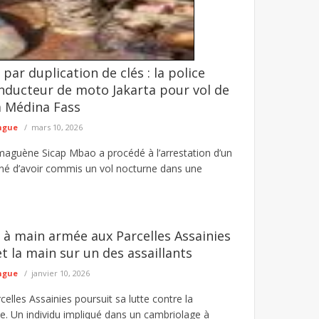
ar duplication de clés : la police
7 dragues utilisées dans l'exploitation
nducteur de moto Jakarta pour vol de
illégale des ressources naturelles dans l'Est du
à Médina Fass
ngue
mars 10, 2026
maguène Sicap Mbao a procédé à l’arrestation d’un
né d’avoir commis un vol nocturne dans une
à main armée aux Parcelles Assainies
et la main sur un des assaillants
ngue
janvier 10, 2026
celles Assainies poursuit sa lutte contre la
ne. Un individu impliqué dans un cambriolage à