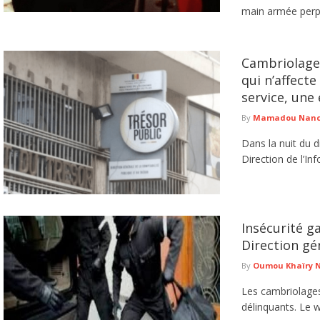
main armée perpé
Cambriolage 
qui n’affecte
service, une
By
Mamadou Nancy
Dans la nuit du 
Direction de l’In
Insécurité g
Direction gén
By
Oumou Khaïry 
Les cambriolages 
délinquants. Le 