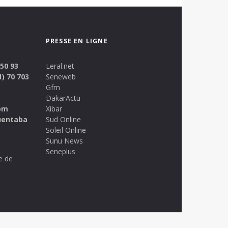
PRESSE EN LIGNE
 50 93
Leral.net
1) 70 703
Seneweb
Gfm
DakarActu
om
Xibar
uentaba
Sud Online
Soleil Online
Sunu News
Seneplus
e de