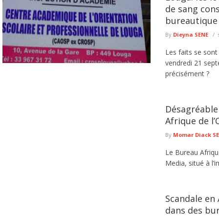
de sang cons
bureautique
By
Dieyna SENE
Les faits se son
vendredi 21 septe
précisément ?
Désagréable 
Afrique de l
By
Momar Diack S
Le Bureau Afriqu
Media, situé à l
Scandale en 
dans des bure