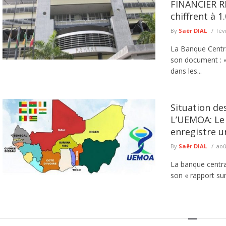
FINANCIER RE
chiffrent à 1
By
Saër DIAL
fév
La Banque Centra
son document : 
dans les...
Situation de
L’UEMOA: Le
enregistre u
By
Saër DIAL
aoû
La banque central
son « rapport sur