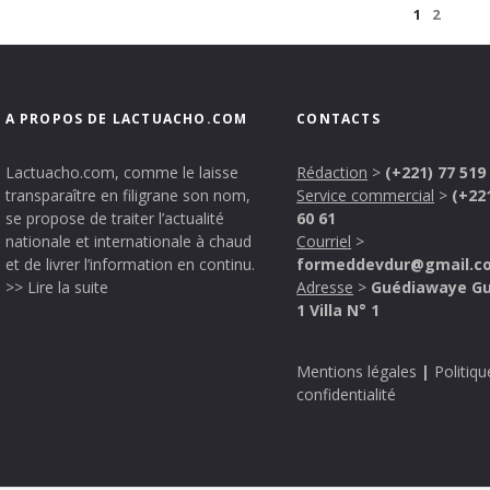
1
2
A PROPOS DE LACTUACHO.COM
CONTACTS
Lactuacho.com, comme le laisse
Rédaction
>
(+221) 77 519
transparaître en filigrane son nom,
Service commercial
>
(+22
se propose de traiter l’actualité
60 61
nationale et internationale à chaud
Courriel
>
et de livrer l’information en continu.
formeddevdur@gmail.c
>> Lire la suite
Adresse
>
Guédiawaye G
1 Villa N° 1
Mentions légales
|
Politiqu
confidentialité