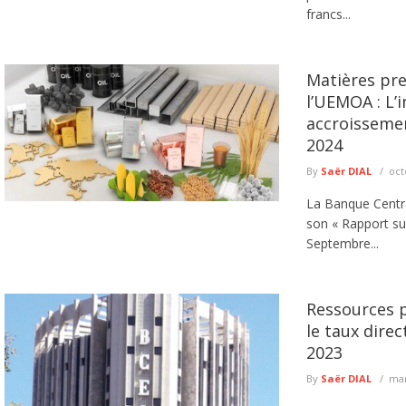
francs...
Matières pre
l’UEMOA : L’i
accroisseme
2024
By
Saër DIAL
oct
La Banque Centra
son « Rapport su
Septembre...
Ressources p
le taux dire
2023
By
Saër DIAL
mar