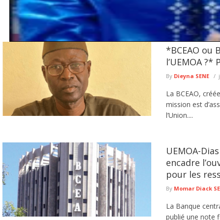
*BCEAO ou B
Retour des bailleurs de fonds : Aldiouma Sow attribue la ren
de gouvernance et raille Sonko
l’UEMOA ?* 
Le ministre-conseiller et membre fondateur de Kiiraay – Les Patriotes républica
By
Dieyna SENE
financements obtenus par ...
lire plus
La BCEAO, créée 
mission est d’ass
l’Union....
UEMOA-Diaspo
encadre l’ou
pour les ress
By
Momar Diack S
La Banque centra
publié une note 