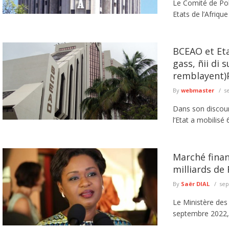
Le Comité de Pol
Etats de l’Afrique
BCEAO et Etat
gass, ñii di 
remblayent)
By
webmaster
s
Dans son discour
l’Etat a mobilisé 
Marché finan
milliards de
By
Saër DIAL
sep
Le Ministère des
septembre 2022, l