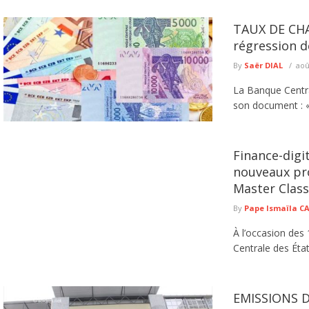
TAUX DE CHA
régression de
By
Saër DIAL
aoû
La Banque Centra
son document : «
Finance-digi
nouveaux pr
Master Class
By
Pape Ismaïla 
À l’occasion des 
Centrale des État
EMISSIONS 