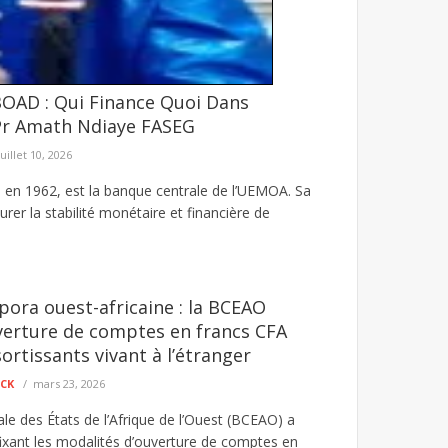
OAD : Qui Finance Quoi Dans
trée des financements à un changement
Pr Amath Ndiaye FASEG
ins, Aldiouma Sow, a salué les récents
juillet 10, 2026
en 1962, est la banque centrale de l’UEMOA. Sa
urer la stabilité monétaire et financière de
ra ouest-africaine : la BCEAO
verture de comptes en francs CFA
ortissants vivant à l’étranger
ECK
mars 23, 2026
le des États de l’Afrique de l’Ouest (BCEAO) a
fixant les modalités d’ouverture de comptes en