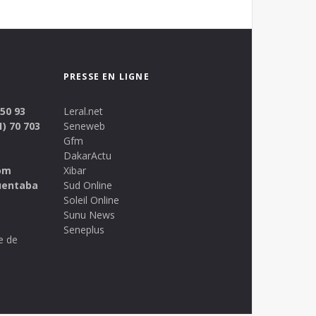
PRESSE EN LIGNE
 50 93
Leral.net
1) 70 703
Seneweb
Gfm
DakarActu
om
Xibar
uentaba
Sud Online
Soleil Online
Sunu News
Seneplus
e de