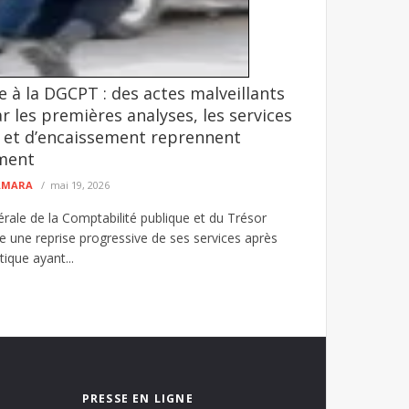
 à la DGCPT : des actes malveillants
and Dakar
r les premières analyses, les services
ividus poursuivis dans une affaire de vol de
 et d’encaissement reprennent
ment
CAMARA
mai 19, 2026
érale de la Comptabilité publique et du Trésor
une reprise progressive de ses services après
tique ayant...
PRESSE EN LIGNE