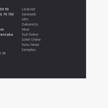
 50 93
Leral.net
1) 70 703
Seneweb
Gfm
DakarActu
om
Xibar
uentaba
Sud Online
Soleil Online
Sunu News
Seneplus
e de