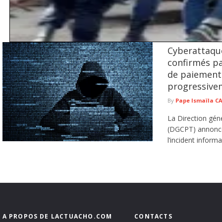
Cyberattaque
Vol de bétail et recel : deux individus déférés au parquet à Gr
confirmés pa
Le Commissariat d’arrondissement de Grand Dakar a déféré au parquet deux ind
de paiement
bétail ...
lire plus
progressive
By
Pape Ismaïla 
La Direction gén
(DGCPT) annonce 
l’incident informa
A PROPOS DE LACTUACHO.COM
CONTACTS