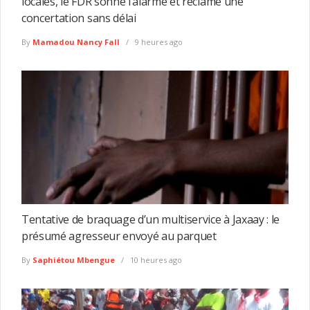
locales, le FDR sonne l’alarme et réclame une
concertation sans délai
By
Mamadou Nancy Fall
9 heures ago
Tentative de braquage d’un multiservice à Jaxaay : le
présumé agresseur envoyé au parquet
By
Saphiétou Mbengue
10 heures ago