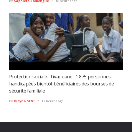
By
Saphiétou Mbengue
16 heures ago
Protection sociale- Tivaouane : 1 875 personnes
handicapées bientôt bénéficiaires des bourses de
sécurité familiale
By
Dieyna SENE
17 heures ago