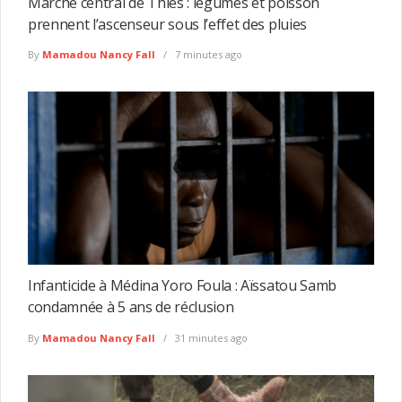
Marché central de Thiès : légumes et poisson
prennent l’ascenseur sous l’effet des pluies
By
Mamadou Nancy Fall
7 minutes ago
Infanticide à Médina Yoro Foula : Aïssatou Samb
condamnée à 5 ans de réclusion
By
Mamadou Nancy Fall
31 minutes ago