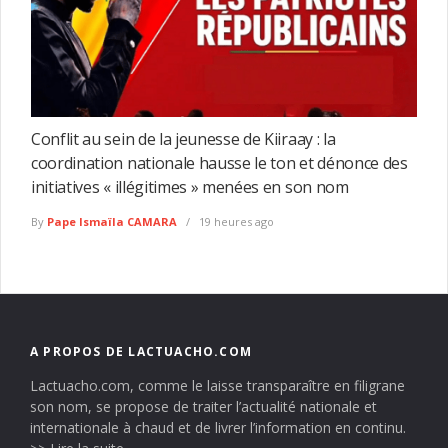
Conflit au sein de la jeunesse de Kiiraay : la
coordination nationale hausse le ton et dénonce des
initiatives « illégitimes » menées en son nom
By
Pape Ismaïla CAMARA
19 heures ago
A PROPOS DE LACTUACHO.COM
Lactuacho.com, comme le laisse transparaître en filigrane
son nom, se propose de traiter l’actualité nationale et
internationale à chaud et de livrer l’information en continu.