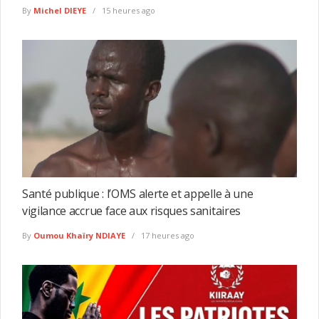
By
Michel DIEYE
15 heures ago
Santé publique : l’OMS alerte et appelle à une
vigilance accrue face aux risques sanitaires
By
Oumou Khaïry NDIAYE
17 heures ago