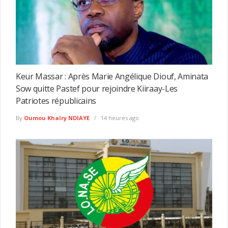
Keur Massar : Après Marie Angélique Diouf, Aminata
Sow quitte Pastef pour rejoindre Kiiraay-Les
Patriotes républicains
By
Oumou Khaïry NDIAYE
14 heures ago