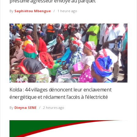
présumé agresseur envoyé au parquet
By
Saphiétou Mbengue
1 heure ago
Kolda : 44 villages dénoncent leur enclavement
énergétique et réclament l’accès à l’électricité
By
Dieyna SENE
2 heures ago