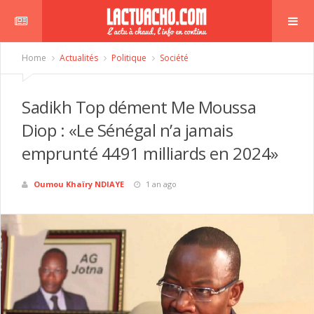
Home
Actualités
Politique
Société
Sadikh Top dément Me Moussa
Diop : «Le Sénégal n’a jamais
emprunté 4491 milliards en 2024»
Oumou Khaïry NDIAYE
1 an ago