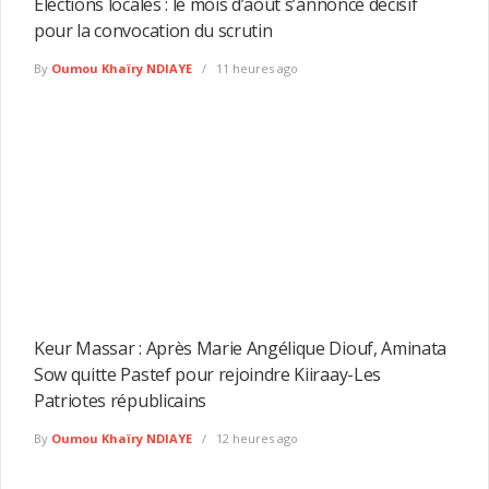
Élections locales : le mois d’août s’annonce décisif
pour la convocation du scrutin
By
Oumou Khaïry NDIAYE
11 heures ago
Keur Massar : Après Marie Angélique Diouf, Aminata
Sow quitte Pastef pour rejoindre Kiiraay-Les
Patriotes républicains
By
Oumou Khaïry NDIAYE
12 heures ago