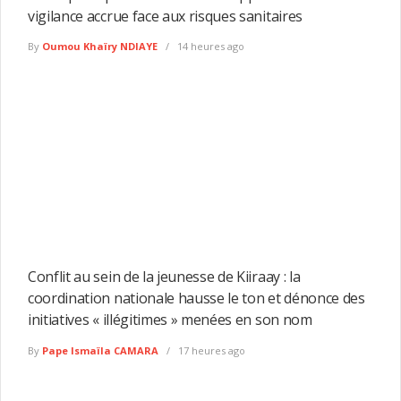
vigilance accrue face aux risques sanitaires
By
Oumou Khaïry NDIAYE
14 heures ago
Conflit au sein de la jeunesse de Kiiraay : la
coordination nationale hausse le ton et dénonce des
initiatives « illégitimes » menées en son nom
By
Pape Ismaïla CAMARA
17 heures ago