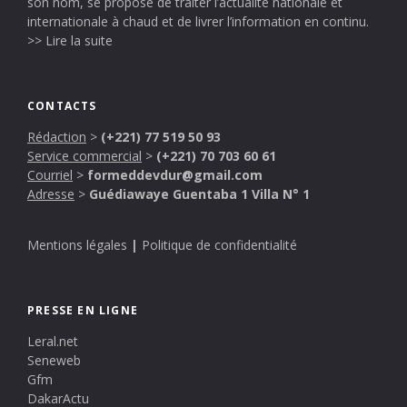
son nom, se propose de traiter l’actualité nationale et
internationale à chaud et de livrer l’information en continu.
>> Lire la suite
CONTACTS
Rédaction
>
(+221) 77 519 50 93
Service commercial
>
(+221) 70 703 60 61
Courriel
>
formeddevdur@gmail.com
Adresse
>
Guédiawaye Guentaba 1 Villa N° 1
Mentions légales
|
Politique de confidentialité
PRESSE EN LIGNE
Leral.net
Seneweb
Gfm
DakarActu