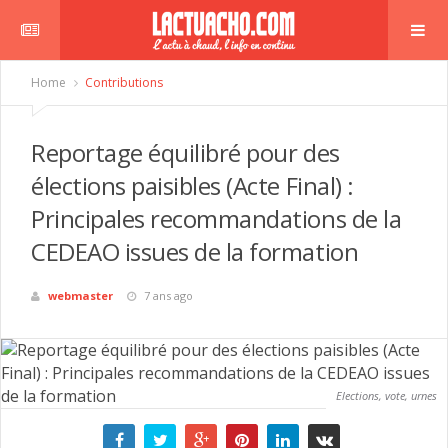
Home
Contributions
Reportage équilibré pour des
élections paisibles (Acte Final) :
Principales recommandations de la
r
CEDEAO issues de la formation
webmaster
7 ans ago
Elections, vote, urnes