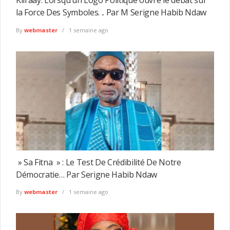
Kiiraay: Lorsqu’un Logo Politique ouvre le débat sur
la Force Des Symboles. .. Par M Serigne Habib Ndaw
By
webmaster
1 semaine ago
» Sa Fitna » : Le Test De Crédibilité De Notre
Démocratie… Par Serigne Habib Ndaw
By
webmaster
1 semaine ago