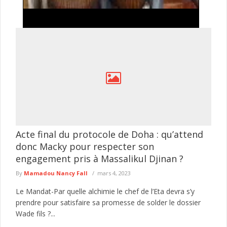
Le tourisme attend sa prochaine embellie Par
Mamadou Lamine Diatta
La Chronique De MLD -Alpha Thiam le nouveau patron de la
culture, de l'artisanat et du tourisme a clairement hérité ...
lire plus
Acte final du protocole de Doha : qu’attend
donc Macky pour respecter son
engagement pris à Massalikul Djinan ?
By
Mamadou Nancy Fall
mars 4, 2023
Le Mandat-Par quelle alchimie le chef de l’Eta devra s’y
prendre pour satisfaire sa promesse de solder le dossier
Wade fils ?...