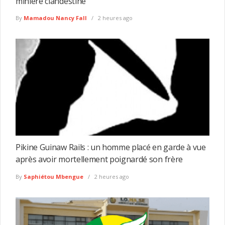
minière clandestine
By
Mamadou Nancy Fall
2 heures ago
Pikine Guinaw Rails : un homme placé en garde à vue
après avoir mortellement poignardé son frère
By
Saphiétou Mbengue
2 heures ago