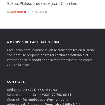
Sakho, Philosophe, Enseignant-Chercheur
By
webmaster
7 heures ago
A PROPOS DE LACTUACHO.COM
Lactuacho.com, comme le laisse transparaître en filigrane
son nom, se propose de traiter l’actualité nationale et
internationale à chaud et de livrer l’information en continu.
>> Lire la suite
CONTACTS
Rédaction
>
(+221) 77 519 50 93
Service commercial
>
(+221) 70 703 60 61
Courriel
>
formeddevdur@gmail.com
Adresse
>
Guédiawaye Guentaba 1 Villa N° 1