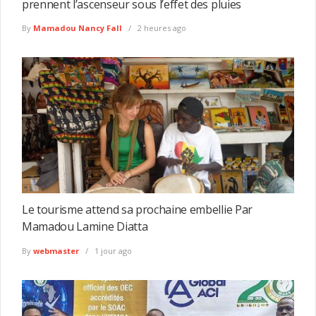
prennent l’ascenseur sous l’effet des pluies
By
Mamadou Nancy Fall
2 heures ago
Le tourisme attend sa prochaine embellie Par
Mamadou Lamine Diatta
By
webmaster
1 jour ago