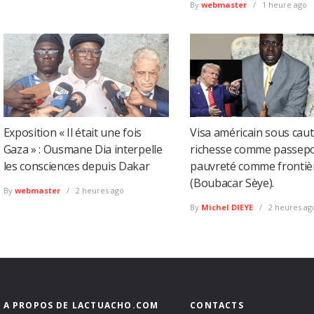
By
webmaster
1 heure ago
Exposition « Il était une fois
Visa américain sous cauti
Gaza » : Ousmane Dia interpelle
richesse comme passepor
les consciences depuis Dakar
pauvreté comme frontiè
(Boubacar Sèye).
By
webmaster
2 heures ago
By
Michel DIEYE
2 heures ag
A PROPOS DE LACTUACHO.COM
CONTACTS