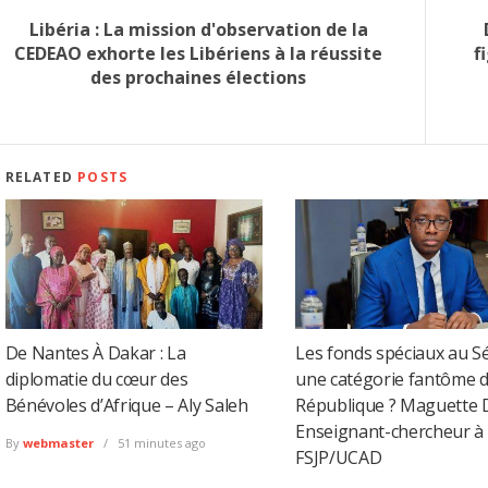
Libéria : La mission d'observation de la
CEDEAO exhorte les Libériens à la réussite
f
des prochaines élections
RELATED
POSTS
De Nantes À Dakar : La
Les fonds spéciaux au Sé
diplomatie du cœur des
une catégorie fantôme d
Bénévoles d’Afrique – Aly Saleh
République ? Maguette 
Enseignant-chercheur à 
By
webmaster
51 minutes ago
FSJP/UCAD