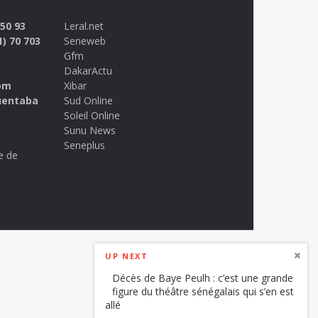
 50 93
Leral.net
1) 70 703
Seneweb
Gfm
DakarActu
om
Xibar
uentaba
Sud Online
Soleil Online
Sunu News
Seneplus
e de
UP NEXT
Décès de Baye Peulh : c’est une grande
figure du théâtre sénégalais qui s’en est
allé