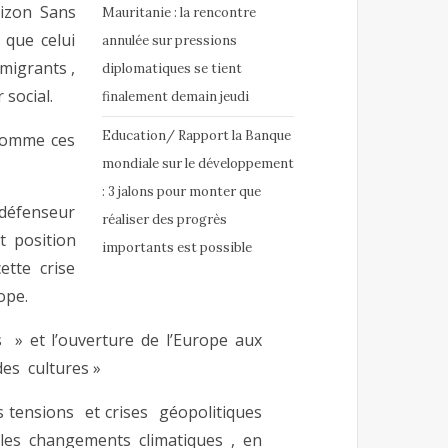
rizon Sans
Mauritanie : la rencontre
 que celui
annulée sur pressions
migrants ,
diplomatiques se tient
 social.
finalement demain jeudi
Education/ Rapport la Banque
 comme ces
mondiale sur le développement
: 3 jalons pour monter que
 défenseur
réaliser des progrès
t position
importants est possible
ette crise
ope.
s » et l’ouverture de l’Europe aux
des cultures »
es tensions et crises géopolitiques
es changements climatiques , en