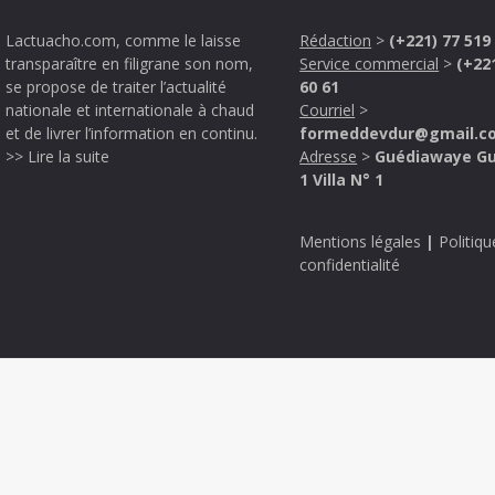
Lactuacho.com, comme le laisse
Rédaction
>
(+221) 77 519
transparaître en filigrane son nom,
Service commercial
>
(+22
se propose de traiter l’actualité
60 61
nationale et internationale à chaud
Courriel
>
et de livrer l’information en continu.
formeddevdur@gmail.c
>> Lire la suite
Adresse
>
Guédiawaye G
1 Villa N° 1
Mentions légales
|
Politiqu
confidentialité