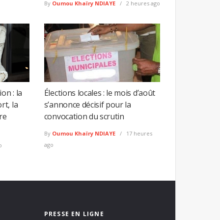
By
Oumou Khaïry NDIAYE
2 heures ago
on : la
Élections locales : le mois d’août
t, la
s’annonce décisif pour la
re
convocation du scrutin
By
Oumou Khaïry NDIAYE
17 heures
ago
o
PRESSE EN LIGNE