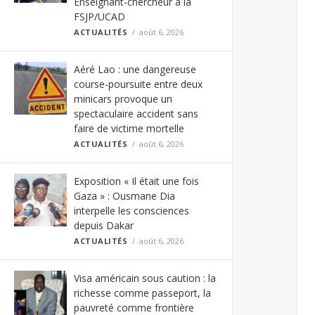
Enseignant-chercheur à la
FSJP/UCAD
ACTUALITÉS
août 6, 2026
Aéré Lao : une dangereuse
course-poursuite entre deux
minicars provoque un
spectaculaire accident sans
faire de victime mortelle
ACTUALITÉS
août 6, 2026
Exposition « Il était une fois
Gaza » : Ousmane Dia
interpelle les consciences
depuis Dakar
ACTUALITÉS
août 6, 2026
Visa américain sous caution : la
richesse comme passeport, la
pauvreté comme frontière