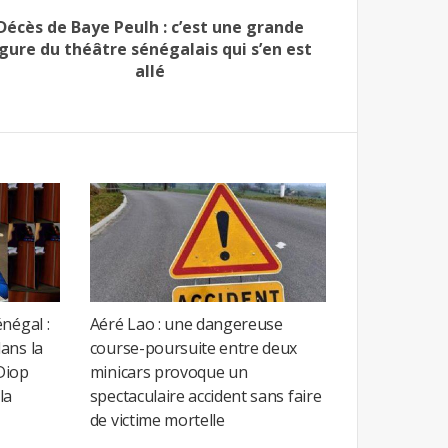
Décès de Baye Peulh : c’est une grande
igure du théâtre sénégalais qui s’en est
allé
négal :
Aéré Lao : une dangereuse
ans la
course-poursuite entre deux
Diop
minicars provoque un
la
spectaculaire accident sans faire
de victime mortelle