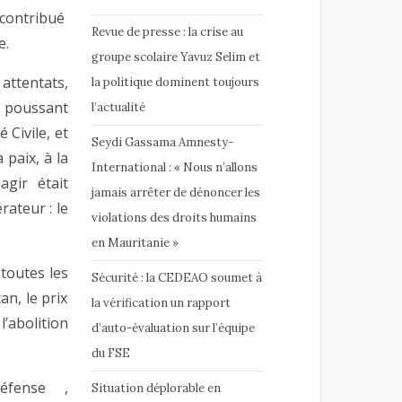
 contribué
Revue de presse : la crise au
e.
groupe scolaire Yavuz Selim et
attentats,
la politique dominent toujours
e poussant
l’actualité
 Civile, et
Seydi Gassama Amnesty-
 paix, à la
International : « Nous n’allons
agir était
jamais arrêter de dénoncer les
rateur : le
violations des droits humains
en Mauritanie »
toutes les
Sécurité : la CEDEAO soumet à
n, le prix
la vérification un rapport
’abolition
d’auto-évaluation sur l’équipe
du FSE
éfense ,
Situation déplorable en