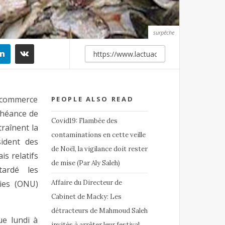
surpêche
u commerce
PEOPLE ALSO READ
chéance de
Covid19: Flambée des
traînent la
contaminations en cette veille
sident des
de Noël, la vigilance doit rester
is relatifs
de mise (Par Aly Saleh)
ardé les
nies (ONU)
Affaire du Directeur de
Cabinet de Macky: Les
détracteurs de Mahmoud Saleh
ue lundi à
invités à arrêter leur festival