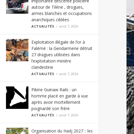
importante descente policière
autour de Tilène , drogues,
armes blanches et occupations
anarchiques ciblées
ACTUALITÉS
août 7, 2026
Exploitation illégale de l’or à
Falémé : la Gendarmerie détruit
27 dragues utilisées dans
l’exploitation minière
clandestine
ACTUALITÉS
août 7, 2026
Pikine Guinaw Rails : un
homme placé en garde à vue
après avoir mortellement
poignardé son frère
ACTUALITÉS
août 7, 2026
Organisation du Hadj 2027 :: les