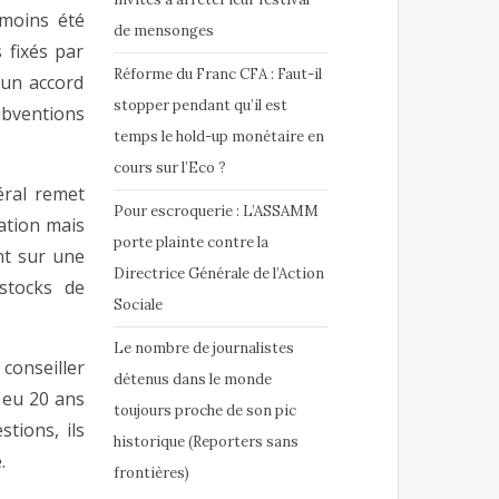
nmoins été
de mensonges
 fixés par
Réforme du Franc CFA : Faut-il
 un accord
stopper pendant qu’il est
ventions
temps le hold-up monétaire en
cours sur l’Eco ?
éral remet
Pour escroquerie : L’ASSAMM
ation mais
porte plainte contre la
nt sur une
Directrice Générale de l’Action
stocks de
Sociale
Le nombre de journalistes
conseiller
détenus dans le monde
 eu 20 ans
toujours proche de son pic
tions, ils
historique (Reporters sans
.
frontières)