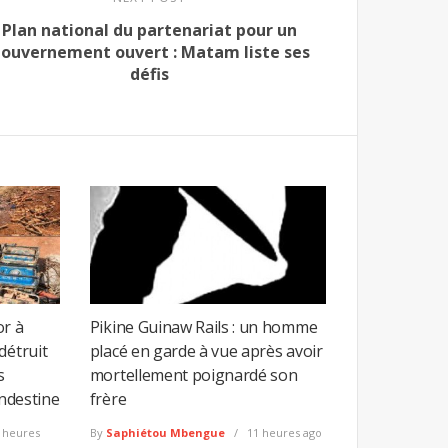
Plan national du partenariat pour un
ouvernement ouvert : Matam liste ses
défis
or à
Pikine Guinaw Rails : un homme
détruit
placé en garde à vue après avoir
s
mortellement poignardé son
andestine
frère
 heures
By
Saphiétou Mbengue
11 heures ago