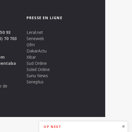
PRESSE EN LIGNE
 50 93
Leral.net
1) 70 703
Seneweb
Gfm
DakarActu
om
Xibar
uentaba
Sud Online
Soleil Online
Sunu News
Seneplus
e de
UP NEXT