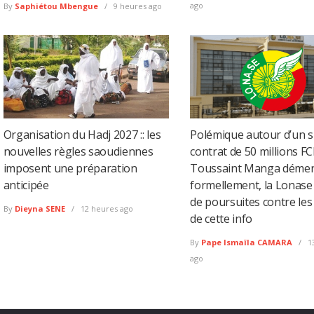
ago
By
Saphiétou Mbengue
9 heures ago
Organisation du Hadj 2027 :: les
Polémique autour d’un 
nouvelles règles saoudiennes
contrat de 50 millions FC
imposent une préparation
Toussaint Manga déme
anticipée
formellement, la Lonas
de poursuites contre les
By
Dieyna SENE
12 heures ago
de cette info
By
Pape Ismaïla CAMARA
1
ago