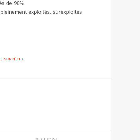
rès de 90%
pleinement exploités, surexploités
E
,
SURPÊCHE
NEXT POST