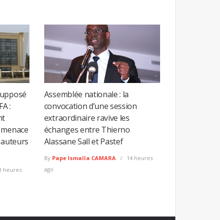
supposé
Assemblée nationale : la
FA :
convocation d’une session
nt
extraordinaire ravive les
e menace
échanges entre Thierno
 auteurs
Alassane Sall et Pastef
By
Pape Ismaïla CAMARA
14 heures
ago
3 heures