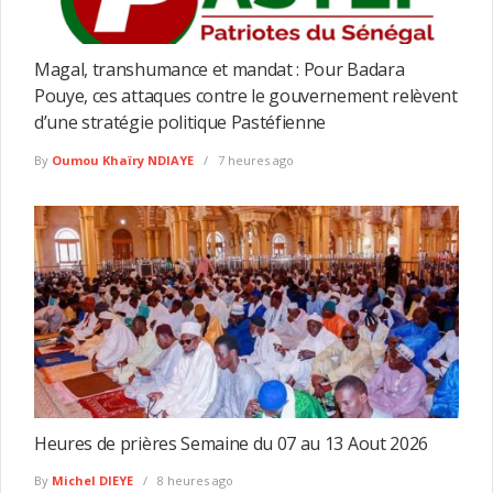
Magal, transhumance et mandat : Pour Badara
Pouye, ces attaques contre le gouvernement relèvent
d’une stratégie politique Pastéfienne
By
Oumou Khaïry NDIAYE
7 heures ago
Heures de prières Semaine du 07 au 13 Aout 2026
By
Michel DIEYE
8 heures ago