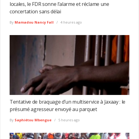
locales, le FDR sonne l’alarme et réclame une
concertation sans délai
By
Mamadou Nancy Fall
4 heures ago
Tentative de braquage d’un multiservice à Jaxaay : le
présumé agresseur envoyé au parquet
By
Saphiétou Mbengue
5 heures ago