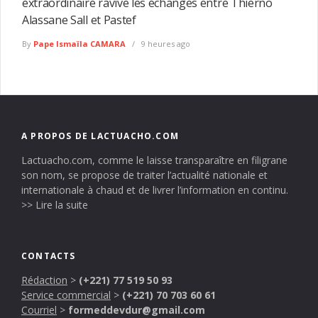
extraordinaire ravive les échanges entre Thierno
Alassane Sall et Pastef
By
Pape Ismaïla CAMARA
9 heures ago
A PROPOS DE LACTUACHO.COM
Lactuacho.com, comme le laisse transparaître en filigrane
son nom, se propose de traiter l’actualité nationale et
internationale à chaud et de livrer l’information en continu.
>> Lire la suite
CONTACTS
Rédaction
>
(+221) 77 519 50 93
Service commercial
>
(+221) 70 703 60 61
Courriel
>
formeddevdur@gmail.com