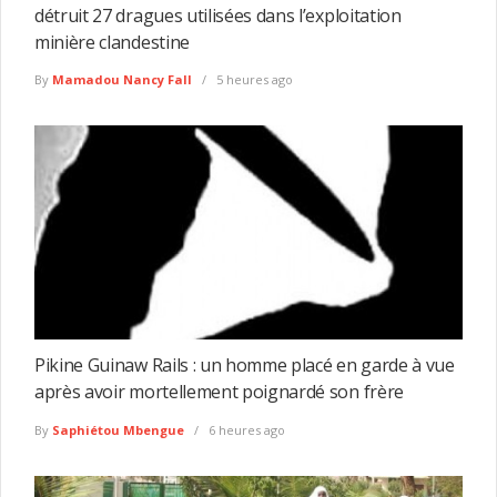
détruit 27 dragues utilisées dans l’exploitation
minière clandestine
By
Mamadou Nancy Fall
5 heures ago
Pikine Guinaw Rails : un homme placé en garde à vue
après avoir mortellement poignardé son frère
By
Saphiétou Mbengue
6 heures ago