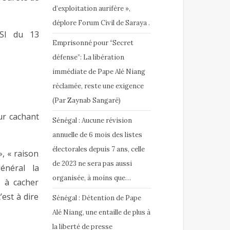
d’exploitation aurifère »,
déplore Forum Civil de Saraya .
CSSI du 13
Emprisonné pour “Secret
défense”: La libération
immédiate de Pape Alé Niang
réclamée, reste une exigence
(Par Zaynab Sangaré)
ur cachant
Sénégal : Aucune révision
annuelle de 6 mois des listes
électorales depuis 7 ans, celle
, « raison
de 2023 ne sera pas aussi
énéral la
organisée, à moins que…
 à cacher
’est à dire
Sénégal : Détention de Pape
Alé Niang, une entaille de plus à
la liberté de presse