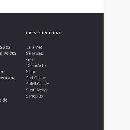
PRESSE EN LIGNE
 50 93
Leral.net
1) 70 703
Seneweb
Gfm
DakarActu
om
Xibar
uentaba
Sud Online
Soleil Online
Sunu News
Seneplus
e de