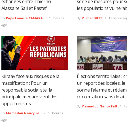
échanges entre Thierno
série de mesures pour s
Alassane Sall et Pastef
les populations vulnéra
By
Pape Ismaïla CAMARA
10 heures
By
Michel DIEYE
11 heures a
ago
Kiiraay face aux risques de la
Élections territoriales : 
massification : Pour un
un report des locales, le
responsable socialiste, la
sonne l’alarme et récla
principale menace vient des
concertation sans délai
opportunistes
By
Mamadou Nancy Fall
1 
By
Mamadou Nancy Fall
13 heures
ago