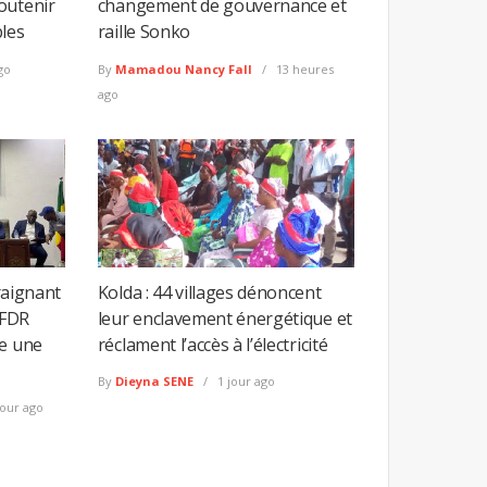
outenir
changement de gouvernance et
bles
raille Sonko
go
By
Mamadou Nancy Fall
13 heures
ago
craignant
Kolda : 44 villages dénoncent
 FDR
leur enclavement énergétique et
me une
réclament l’accès à l’électricité
By
Dieyna SENE
1 jour ago
jour ago