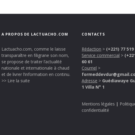
A PROPOS DE LACTUACHO.COM
CONTACTS
Lactuacho.com, comme le laisse
Rédaction
>
(+221) 77 519
transparaître en filigrane son nom,
Service commercial
>
(+22
se propose de traiter l’actualité
60 61
nationale et internationale à chaud
Courriel
>
et de livrer l’information en continu.
formeddevdur@gmail.c
>> Lire la suite
Adresse
>
Guédiawaye G
1 Villa N° 1
Mentions légales
|
Politiqu
confidentialité