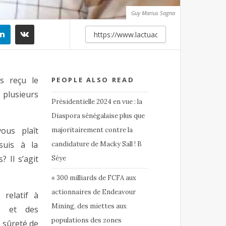
Guy Marius Sagna
s reçu le
PEOPLE ALSO READ
plusieurs
Présidentielle 2024 en vue : la
Diaspora sénégalaise plus que
ous plaît
majoritairement contre la
suis à la
candidature de Macky Sall ! B
 Il s’agit
Sèye
« 300 milliards de FCFA aux
actionnaires de Endeavour
relatif à
Mining, des miettes aux
ts et des
populations des zones
 sûreté de