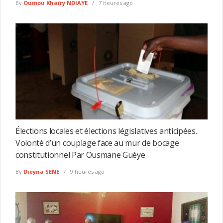
By
Oumou Khaïry NDIAYE
7 heures ago
Élections locales et élections législatives anticipées.
Volonté d’un couplage face au mur de bocage
constitutionnel Par Ousmane Guèye
By
Dieyna SENE
9 heures ago