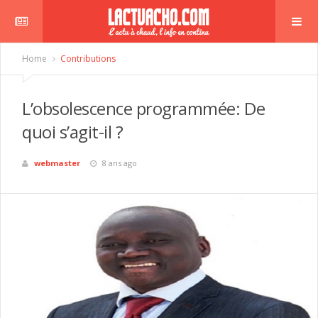
Home
Contributions
mbre
L’obsolescence programmée: De
quoi s’agit-il ?
webmaster
8 ans ago