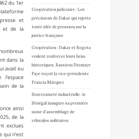
462 du 1er
Coopération judiciaire : Les
lateforme
précisions de Dakar qui rejette
 presse et
toute idée de pression sur la
 et de la
justice française
Coopération : Dakar et Bogota
e nombreux
veulent renforcer leurs liens
nt dans la
historiques, Bassirou Diomaye
ui avait eu
Faye reçoit la vice-présidente
e l’espace
Francia Márquez
sein de la
Souveraineté industrielle : le
Sénégal inaugure sa première
nce ainsi
usine d’assemblage de
025, de la
véhicules militaires
t exclues
 qui n’est