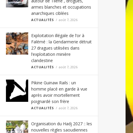
autour de Tilène , drogues,
armes blanches et occupations
anarchiques ciblées
ACTUALITÉS
août 7, 2026
Exploitation illégale de l’or à
Falémé : la Gendarmerie détruit
27 dragues utilisées dans
l’exploitation minière
clandestine
ACTUALITÉS
août 7, 2026
Pikine Guinaw Rails : un
homme placé en garde à vue
après avoir mortellement
poignardé son frère
ACTUALITÉS
août 7, 2026
Organisation du Hadj 2027 :: les
nouvelles règles saoudiennes