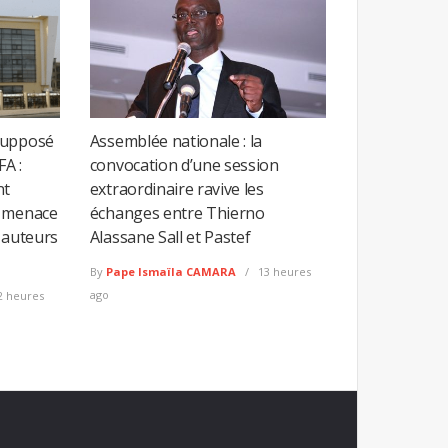
supposé
Assemblée nationale : la
FA :
convocation d’une session
nt
extraordinaire ravive les
e menace
échanges entre Thierno
 auteurs
Alassane Sall et Pastef
By
Pape Ismaïla CAMARA
13 heures
ago
2 heures