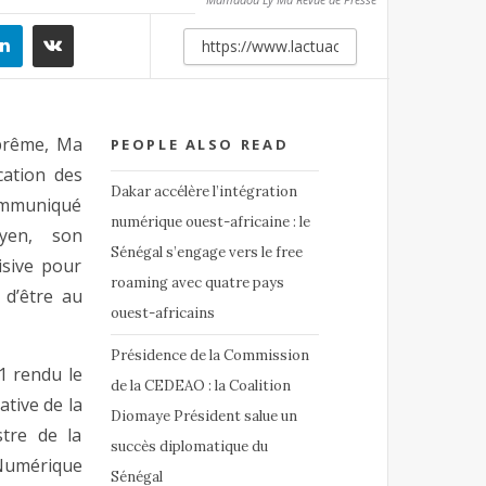
uprême, Ma
PEOPLE ALSO READ
cation des
Dakar accélère l’intégration
communiqué
numérique ouest-africaine : le
yen, son
Sénégal s’engage vers le free
sive pour
roaming avec quatre pays
 d’être au
ouest-africains
Présidence de la Commission
71 rendu le
de la CEDEAO : la Coalition
tive de la
Diomaye Président salue un
tre de la
succès diplomatique du
Numérique
Sénégal